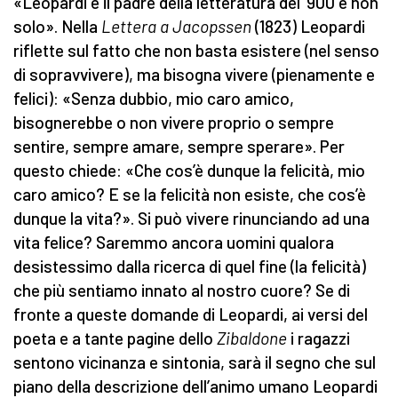
«Leopardi è il padre della letteratura del ‘900 e non
solo». Nella
Lettera a Jacopssen
(1823) Leopardi
riflette sul fatto che non basta esistere (nel senso
di sopravvivere), ma bisogna vivere (pienamente e
felici): «Senza dubbio, mio caro amico,
bisognerebbe o non vivere proprio o sempre
sentire, sempre amare, sempre sperare». Per
questo chiede: «Che cos’è dunque la felicità, mio
caro amico? E se la felicità non esiste, che cos’è
dunque la vita?». Si può vivere rinunciando ad una
vita felice? Saremmo ancora uomini qualora
desistessimo dalla ricerca di quel fine (la felicità)
che più sentiamo innato al nostro cuore? Se di
fronte a queste domande di Leopardi, ai versi del
poeta e a tante pagine dello
Zibaldone
i ragazzi
sentono vicinanza e sintonia, sarà il segno che sul
piano della descrizione dell’animo umano Leopardi