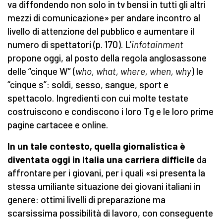
va diffondendo non solo in tv bensì in tutti gli altri
mezzi di comunicazione» per andare incontro al
livello di attenzione del pubblico e aumentare il
numero di spettatori (p. 170). L’
infotainment
propone oggi, al posto della regola anglosassone
delle “cinque W” (
w
ho,
w
hat,
w
here,
w
hen,
w
hy
) le
“cinque s”: soldi, sesso, sangue, sport e
spettacolo. Ingredienti con cui molte testate
costruiscono e condiscono i loro Tg e le loro prime
pagine cartacee e online.
In un tale contesto, quella giornalistica è
diventata oggi in Italia una carriera difficile
da
affrontare per i giovani, per i quali «si presenta la
stessa umiliante situazione dei giovani italiani in
genere: ottimi livelli di preparazione ma
scarsissima possibilità di lavoro, con conseguente