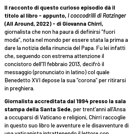
Il racconto di questo curioso episodio dà il
titolo al libro -
appunto,
I coccodrilli di Ratzinger
(All Around, 2022) -
di Giovanna Chirri,
giornalista che non ha paura di definirsi “fuori
moda”, nota nel mondo per essere stata la prima a
dare la notizia della rinuncia del Papa. Fu lei infatti
che, seguendo con estrema attenzione il
concistoro dell’11 febbraio 2013, decifrò il
messaggio (pronunciato in latino) col quale
Benedetto XVI depose la sua “corona” per ritirarsi
in preghiera.
Giornalista accreditata dal 1994 presso la
s
ala
s
tampa
della Santa Sede
, per trent’anni all’Ansa
a occuparsi di Vaticano e religioni, Chirri raccoglie
in questo suo libro le avventure e le disavventure di
una vaticanista intrattenendo il lettore con