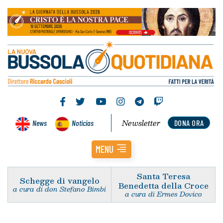
Newsletter
News
Noticias
DONA ORA
MENU
Santa Teresa
Schegge di vangelo
Benedetta della Croce
a cura di don Stefano Bimbi
a cura di Ermes Dovico