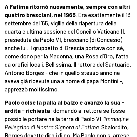
A Fatima ritornò nuovamente, sempre con altri
quattro bresciani, nel 1965
. Era esattamente il 13
settembre del ‘65, vigilia della riapertura della
quarta e ultima sessione del Concilio Vaticano II,
presieduta da Paolo VI, bresciano (di Concesio)
anche lui. Il gruppetto di Brescia portava con sé,
come dono per la Madonna, una Rosa d’Oro, fatta
da orefici locali. Bellissima. Il rettore del Santuario,
Antonio Borges - che in quello stesso anno ne
aveva già ricevuta una a nome di papa Montini -,
apprezzò moltissimo.
Paolo colse la palla al balzo e avanzò la sua -
ardita - richiesta
: domandò al rettore se fosse
possibile portare nella terra di Paolo VI l
'Immagine
Pellegrina di Nostra Signora di Fatima
. Sbalordito,
Borges dovette dirgli di no. Ma Paolo non si arrese,