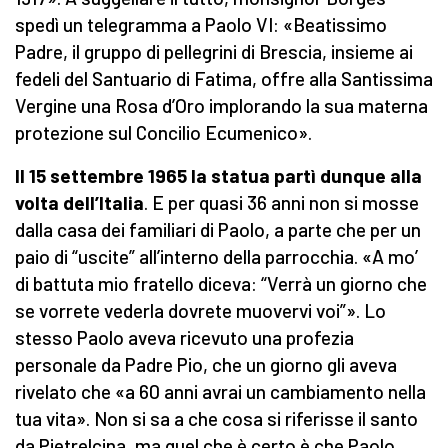
spedì un telegramma a Paolo VI: «Beatissimo
Padre, il gruppo di pellegrini di Brescia, insieme ai
fedeli del Santuario di Fatima, offre alla Santissima
Vergine una Rosa d’Oro implorando la sua materna
protezione sul Concilio Ecumenico».
Il 15 settembre 1965 la statua partì dunque alla
volta dell’Italia
. E per quasi 36 anni non si mosse
dalla casa dei familiari di Paolo, a parte che per un
paio di “uscite” all’interno della parrocchia. «A mo’
di battuta mio fratello diceva: “Verrà un giorno che
se vorrete vederla dovrete muovervi voi”». Lo
stesso Paolo aveva ricevuto una profezia
personale da Padre Pio, che un giorno gli aveva
rivelato che «a 60 anni avrai un cambiamento nella
tua vita». Non si sa a che cosa si riferisse il santo
da Pietrelcina, ma quel che è certo è che Paolo