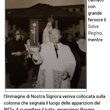
con
grande
fervore il
Salve
Re
gina
,
mentre
l’Immagine di Nostra Signora veniva collocata sulla
colonna che segnala il luogo delle apparizioni del
1917». A suggellare il tutto, monsignor Borges