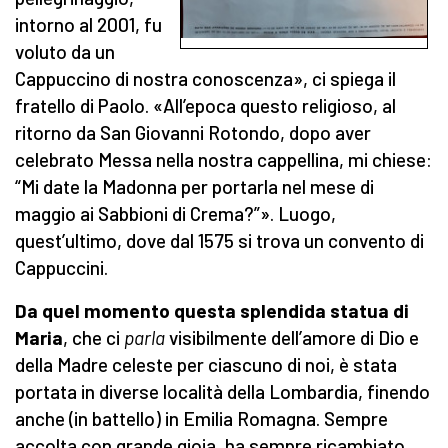
intorno al 2001, fu
voluto da un
Cappuccino di nostra conoscenza», ci spiega il
fratello di Paolo. «All’epoca questo religioso, al
ritorno da San Giovanni Rotondo, dopo aver
celebrato Messa nella nostra cappellina, mi chiese:
“Mi date la Madonna per portarla nel mese di
maggio ai Sabbioni di Crema?”». Luogo,
quest’ultimo, dove dal 1575 si trova un convento di
Cappuccini.
Da quel momento questa splendida statua di
Maria
, che ci
parla
visibilmente dell’amore di Dio e
della Madre celeste per ciascuno di noi, è stata
portata in diverse località della Lombardia, finendo
anche (in battello) in Emilia Romagna. Sempre
accolta con grande gioia, ha sempre ricambiato