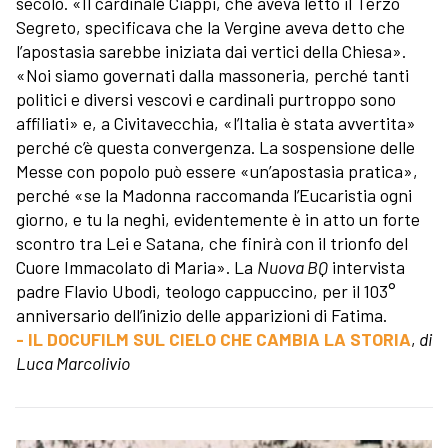
secolo. «Il cardinale Ciappi, che aveva letto il Terzo
Segreto, specificava che la Vergine aveva detto che
l’apostasia sarebbe iniziata dai vertici della Chiesa».
«Noi siamo governati dalla massoneria, perché tanti
politici e diversi vescovi e cardinali purtroppo sono
affiliati» e, a Civitavecchia, «l’Italia è stata avvertita»
perché c’è questa convergenza. La sospensione delle
Messe con popolo può essere «un’apostasia pratica»,
perché «se la Madonna raccomanda l’Eucaristia ogni
giorno, e tu la neghi, evidentemente è in atto un forte
scontro tra Lei e Satana, che finirà con il trionfo del
Cuore Immacolato di Maria». La
Nuova BQ
intervista
padre Flavio Ubodi, teologo cappuccino, per il 103°
anniversario dell’inizio delle apparizioni di Fatima.
- IL DOCUFILM SUL CIELO CHE CAMBIA LA STORIA
,
di
Luca Marcolivio