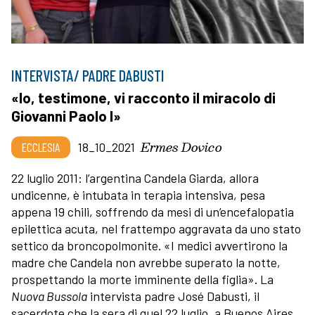
INTERVISTA/ PADRE DABUSTI
«Io, testimone, vi racconto il miracolo di
Giovanni Paolo I»
Ermes Dovico
ECCLESIA
18_10_2021
22 luglio 2011: l’argentina Candela Giarda, allora
undicenne, è intubata in terapia intensiva, pesa
appena 19 chili, soffrendo da mesi di un’encefalopatia
epilettica acuta, nel frattempo aggravata da uno stato
settico da broncopolmonite. «I medici avvertirono la
madre che Candela non avrebbe superato la notte,
prospettando la morte imminente della figlia». La
Nuova Bussola
intervista padre José Dabusti, il
sacerdote che la sera di quel 22 luglio, a Buenos Aires,