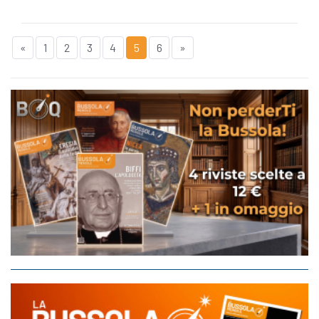
«
1
2
3
4
5
6
»