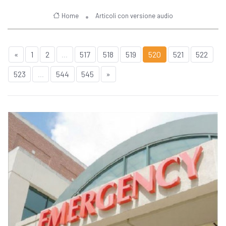
Home
Articoli con versione audio
«
1
2
...
517
518
519
520
521
522
523
...
544
545
»