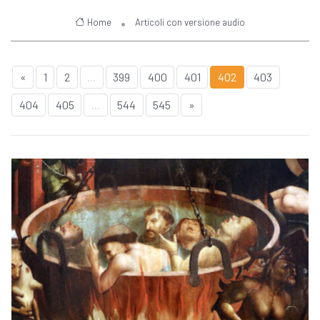
Home
Articoli con versione audio
«
1
2
...
399
400
401
402
403
404
405
...
544
545
»