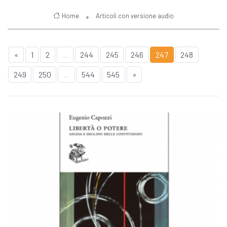
Home
Articoli con versione audio
«
1
2
...
244
245
246
247
248
249
250
...
544
545
»