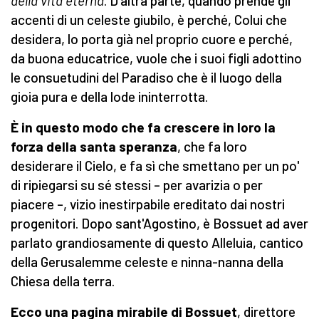
della vita eterna
. D'altra parte, quando prende gli
accenti di un celeste giubilo, è perché, Colui che
desidera, lo porta già nel proprio cuore e perché,
da buona educatrice, vuole che i suoi figli adottino
le consuetudini del Paradiso che è il luogo della
gioia pura e della lode ininterrotta.
È in questo modo che fa crescere in loro la
forza della santa speranza
, che fa loro
desiderare il Cielo, e fa sì che smettano per un po'
di ripiegarsi su sé stessi – per avarizia o per
piacere –, vizio inestirpabile ereditato dai nostri
progenitori. Dopo sant'Agostino, è Bossuet ad aver
parlato grandiosamente di questo Alleluia, cantico
della Gerusalemme celeste e ninna-nanna della
Chiesa della terra.
Ecco una pagina mirabile di Bossuet
, direttore