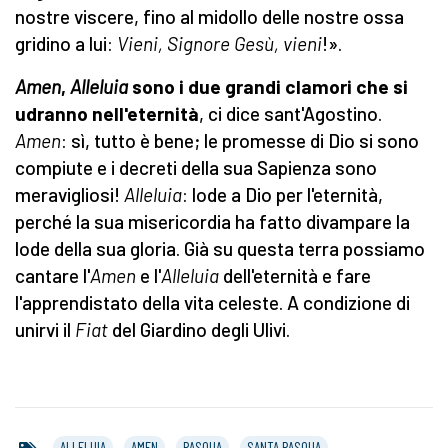
nostre viscere, fino al midollo delle nostre ossa
gridino a lui:
Vieni, Signore Gesù, vieni
!».
Amen
,
Alleluia
sono i due grandi clamori che si
udranno nell'eternità
, ci dice sant'Agostino.
Amen
: sì, tutto è bene; le promesse di Dio si sono
compiute e i decreti della sua Sapienza sono
meravigliosi!
Alleluia
: lode a Dio per l'eternità,
perché la sua misericordia ha fatto divampare la
lode della sua gloria. Già su questa terra possiamo
cantare l'
Amen
e l'
Alleluia
dell'eternità e fare
l'apprendistato della vita celeste. A condizione di
unirvi il
Fiat
del Giardino degli Ulivi.
ALLELUIA
AMEN
PASQUA
SANTA PASQUA