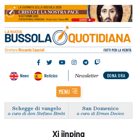
Newsletter
News
Noticias
DONA ORA
MENU
Schegge di vangelo
San Domenico
a cura di don Stefano Bimbi
a cura di Ermes Dovico
Xi jinping