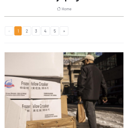
Home
«
1
2
3
4
5
»