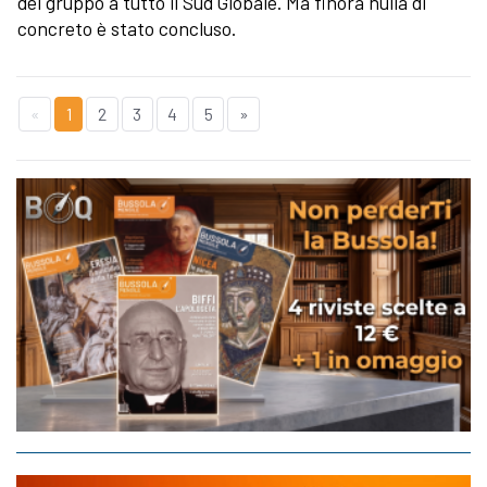
del gruppo a tutto il Sud Globale. Ma finora nulla di
concreto è stato concluso.
«
1
2
3
4
5
»