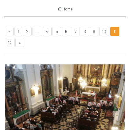
Home
«
1
2
...
4
5
6
7
8
9
10
11
12
»