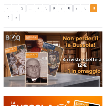
«
1
2
...
4
5
6
7
8
9
10
11
12
»