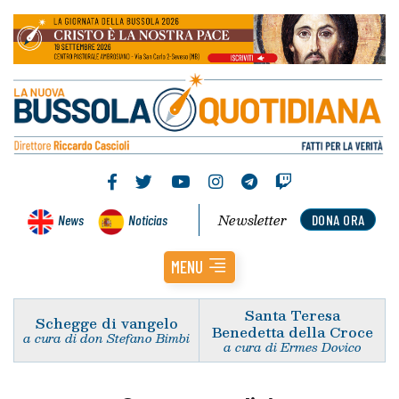
Newsletter
News
Noticias
DONA ORA
MENU
Santa Teresa
Schegge di vangelo
Benedetta della Croce
a cura di don Stefano Bimbi
a cura di Ermes Dovico