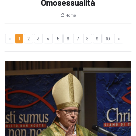
Omosessualità
Home
«
1
2
3
4
5
6
7
8
9
10
»