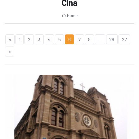
Cina
Home
«
1
2
3
4
5
6
7
8
...
26
27
»