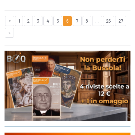
«
1
2
3
4
5
6
7
8
...
26
27
»