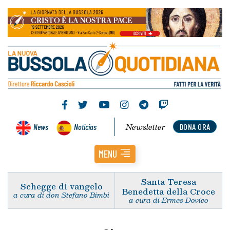
Newsletter
News
Noticias
DONA ORA
MENU
Santa Teresa
Schegge di vangelo
Benedetta della Croce
a cura di don Stefano Bimbi
a cura di Ermes Dovico