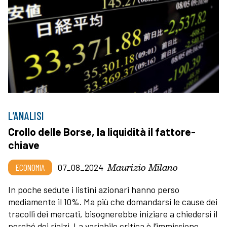
L’ANALISI
Crollo delle Borse, la liquidità il fattore-
chiave
Maurizio Milano
ECONOMIA
07_08_2024
In poche sedute i listini azionari hanno perso
mediamente il 10%. Ma più che domandarsi le cause dei
tracolli dei mercati, bisognerebbe iniziare a chiedersi il
perché dei rialzi. La variabile critica è l’immissione