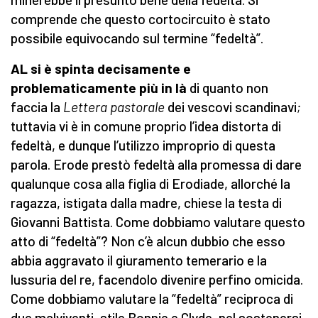
comprende che questo cortocircuito è stato
possibile equivocando sul termine “fedeltà”.
AL si è spinta decisamente e
problematicamente più in là
di quanto non
faccia la
Lettera pastorale
dei vescovi scandinavi
;
tuttavia
vi è in comune proprio l’idea distorta di
fedeltà, e dunque l’utilizzo improprio di questa
parola. Erode prestò fedeltà alla promessa di dare
qualunque cosa alla figlia di Erodiade, allorché la
ragazza, istigata dalla madre, chiese la testa di
Giovanni Battista. Come dobbiamo valutare questo
atto di “fedeltà”? Non c’è alcun dubbio che esso
abbia aggravato il giuramento temerario e la
lussuria del re, facendolo divenire perfino omicida.
Come dobbiamo valutare la “fedeltà” reciproca di
due malviventi, stile Bonnie e Clyde, nel sostenersi