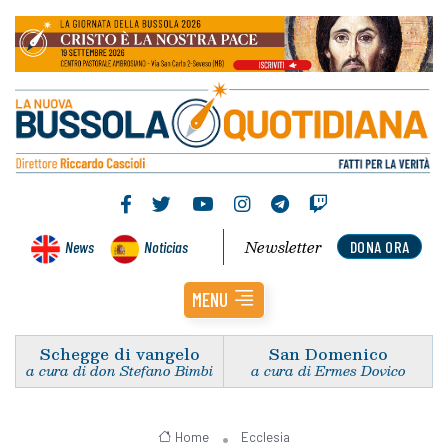
Newsletter
News
Noticias
DONA ORA
MENU
Schegge di vangelo
San Domenico
a cura di don Stefano Bimbi
a cura di Ermes Dovico
Home
Ecclesia