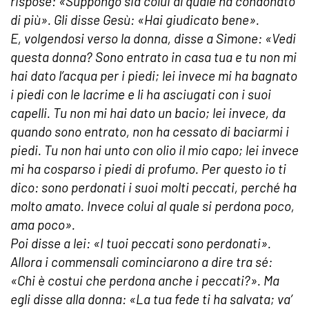
rispose: «Suppongo sia colui al quale ha condonato
di più». Gli disse Gesù: «Hai giudicato bene».
E, volgendosi verso la donna, disse a Simone: «Vedi
questa donna? Sono entrato in casa tua e tu non mi
hai dato l’acqua per i piedi; lei invece mi ha bagnato
i piedi con le lacrime e li ha asciugati con i suoi
capelli. Tu non mi hai dato un bacio; lei invece, da
quando sono entrato, non ha cessato di baciarmi i
piedi. Tu non hai unto con olio il mio capo; lei invece
mi ha cosparso i piedi di profumo. Per questo io ti
dico: sono perdonati i suoi molti peccati, perché ha
molto amato. Invece colui al quale si perdona poco,
ama poco».
Poi disse a lei: «I tuoi peccati sono perdonati».
Allora i commensali cominciarono a dire tra sé:
«Chi è costui che perdona anche i peccati?». Ma
egli disse alla donna: «La tua fede ti ha salvata; va’