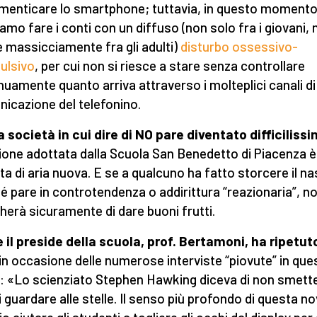
imenticare lo smartphone; tuttavia, in questo moment
amo fare i conti con un diffuso (non solo fra i giovani,
 massicciamente fra gli adulti)
disturbo ossessivo-
ulsivo
, per cui non si riesce a stare senza controllare
nuamente quanto arriva attraverso i molteplici canali di
icazione del telefonino.
a società in cui dire di NO pare diventato difficilissi
ione adottata dalla Scuola San Benedetto di Piacenza è
ta di aria nuova. E se a qualcuno ha fatto storcere il na
é pare in controtendenza o addirittura “reazionaria”, n
erà sicuramente di dare buoni frutti.
il preside della scuola, prof. Bertamoni, ha ripetut
in occasione delle numerose interviste “piovute” in ques
i: «Lo scienziato Stephen Hawking diceva di non smett
i guardare alle stelle. Il senso più profondo di questa no