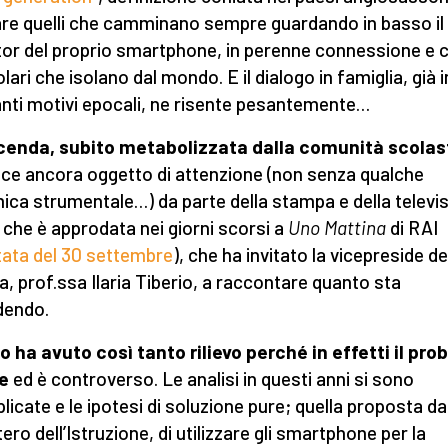
are quelli che camminano sempre guardando in basso il
or del proprio smartphone, in perenne connessione e 
lari che isolano dal mondo. E il dialogo in famiglia, già i
anti motivi epocali, ne risente pesantemente…
cenda, subito metabolizzata dalla comunità scolas
ece ancora oggetto di attenzione (non senza qualche
ica strumentale…) da parte della stampa e della televis
 che è approdata nei giorni scorsi a
Uno Mattina
di RAI
ata del 30 settembre
), che ha invitato la vicepreside de
a, prof.ssa Ilaria Tiberio, a raccontare quanto sta
dendo.
so ha avuto così tanto rilievo perché in effetti il pr
e
ed è controverso. Le analisi in questi anni si sono
plicate e le ipotesi di soluzione pure; quella proposta da
ero dell’Istruzione, di utilizzare gli smartphone per la