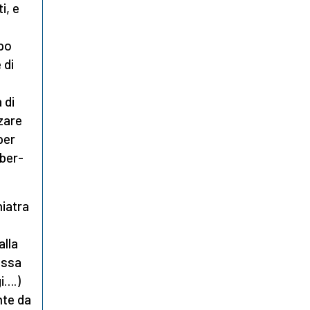
i, e
ppo
 di
 di
zzare
per
yber-
hiatra
alla
.ssa
gi….)
nte da