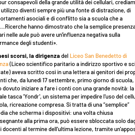
ur consapevoli della grande utilità dei cellulari, credia
o utilizzo diventi sempre più una fonte di distrazione, di
rtamenti asociali e di conflitto sia a scuola che a
..Ricerche hanno dimostrato che la semplice presenza
lari nelle aule può avere un'influenza negativa sulla
rmance degli studenti».
esi scorsi, la dirigenza
del
Liceo San Benedetto di
enza
(Liceo scientifico paritario a indirizzo sportivo e s
ate) aveva scritto così in una lettera ai genitori dei prop
nti che, da lunedì 17 settembre, primo giorno di scuola,
 dovuto iniziare a fare i conti con una grande novità: la
ale tasca 'Yondr', un sistema per impedire l'uso del cell
ola, ricreazione compresa. Si tratta di una “semplice”
dia che scherma i dispositivi: una volta chiusa
insegnante alla prima ora, può essere sbloccata solo dag
i docenti al termine dell'ultima lezione, tramite un'appo