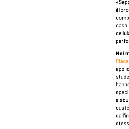
«Sepp
il lor
compo
casa…
cellu
perfo
Nei m
Piac
applic
stude
hanno
speci
a scu
custo
dall'
stess