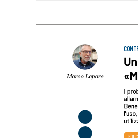
CONTR
Una
«M
Marco Lepore
I pro
allar
Bened
l'uso
utili
EDUC