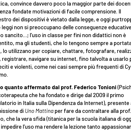
tica, convince davvero poco la maggior parte dei docent
enza fondate motivazioni di facile comprensione. Il
stro dei dispositivi è vietato dalla legge, e oggi purtro
 leggi non si preoccupano delle conseguenze educative
o sancito…; l’uso in classe per fini non didattici non è
ntito, ma gli studenti, che lo tengono sempre a portata
 lo utilizzano per copiare, chattare, fotografare, reali
, registrare, navigare su internet, fino talvolta a usarlo 
lleciti e violenti, come nei casi sempre più frequenti di C
smo.
ro quanto affermato dal prof. Federico Tonioni
(Psic
coterapeuta che ha fondato e dirige dal 2009 il primo
atorio in Italia sulla Dipendenza da Internet), presente 
issione di
Uno Mattina
per fare da contraltare alla prof
o, che la vera sfida (titanica per la scuola italiana di og
 impedire l’uso ma rendere la lezione tanto appassiona