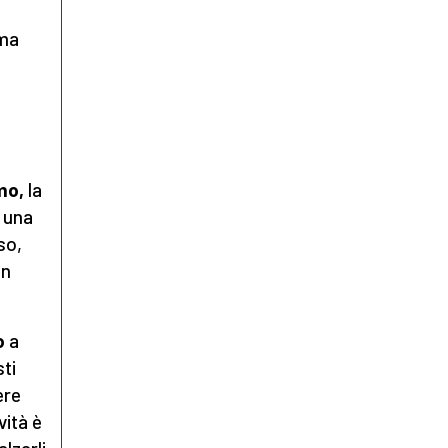
o
 ma
mo,
la
 una
so,
on
o
a
ti
ere
vità è