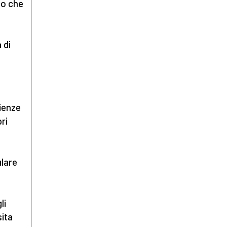
mo che
 di
cienze
ri
ulare
li
sita