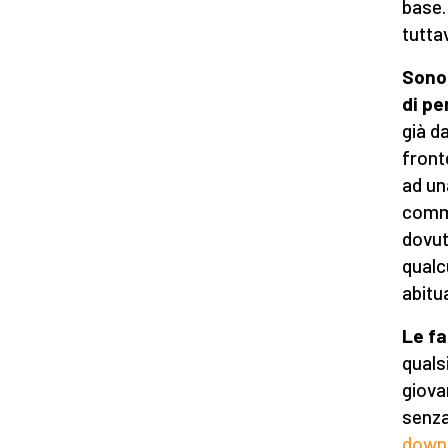
base.
tutta
Sono 
di pe
già d
front
ad un
comme
dovut
qualc
abitu
Le fa
quals
giova
senza
down 