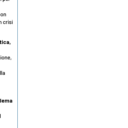
con
n crisi
tica,
ione,
lla
oblema
l