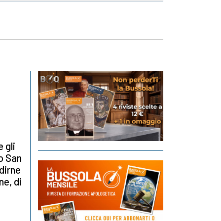
 gli
eo San
dirne
ne, di