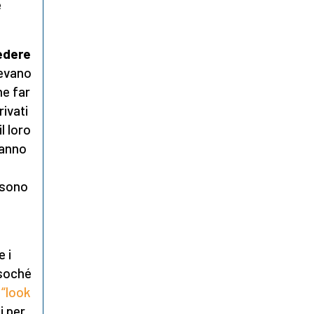
e
edere
pevano
me far
ivati
l loro
hanno
 sono
e i
ssoché
a “look
i per