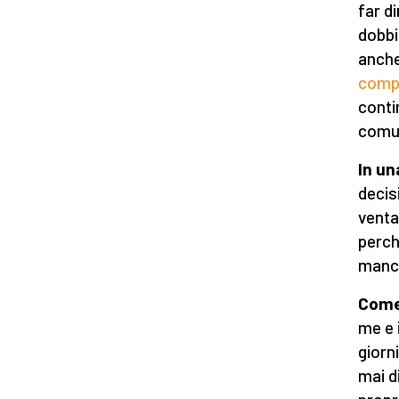
far d
dobbi
anche
comp
conti
comun
In un
decis
venta
perch
manch
Come 
me e 
giorn
mai d