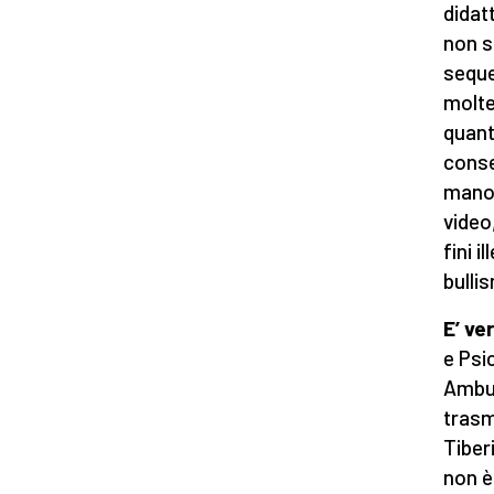
didat
non s
seque
molte
quant
conse
mano,
video
fini i
bulli
E’ ve
e Psi
Ambul
trasm
Tiberi
non è