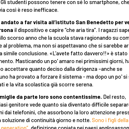
 Gli studenti possono tenere con sé lo smartphone, ch
via così è reso inefficace.
andato a far visita all’istituto San Benedetto
per v
rsona
il dispositivo e capire “che aria tira”. I ragazzi sa
allo scorso anno che la scuola stava ragionando su co
e al problema, ma non si aspettavano che si sarebbe arr
a simile conclusione. «L’avete fatto davvero!!» è stato i
nto. Masticando un po' amaro nei primissimi giorni, 
o accettare quanto deciso dalla dirigenza –anche se
uno ha provato a forzare il sistema - ma dopo un po' si
ati e la vita scolastica già scorre serena.
miglie da parte loro sono contentissime.
Del resto,
iasi genitore vede quanto sia diventato difficile separar
ni dai telefonini, che assorbono la loro attenzione pre
 soluzione di continuità giorno e notte.
Sono i figli dell
generation”
, definizione coniata nei paesi anglosasson