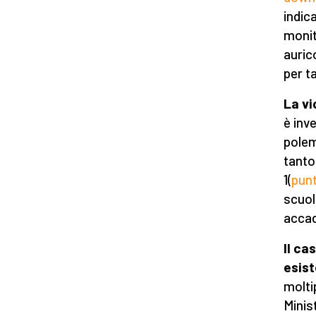
indic
monit
aurico
per t
La vi
è inv
polem
tanto
1(
punt
scuol
acca
Il ca
esist
molti
Minist