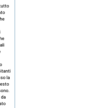
tutto
ato
che
i
che
ali
e
i
to
itanti
so la
uesto
 sono.
o da
iato