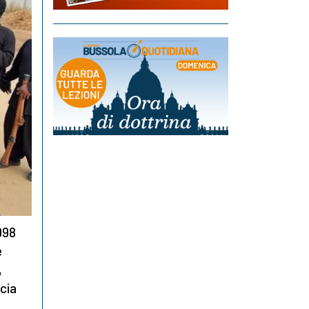
.998
e
,
ccia