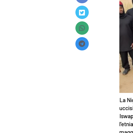
La Nig
uccis
Iswap,
l’etni
maggi