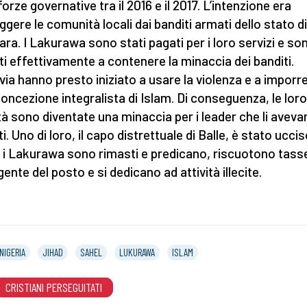
forze governative tra il 2016 e il 2017. L’intenzione era
ggere le comunità locali dai banditi armati dello stato di
ra. I Lakurawa sono stati pagati per i loro servizi e so
iti effettivamente a contenere la minaccia dei banditi.
via hanno presto iniziato a usare la violenza e a imporre
concezione integralista di Islam. Di conseguenza, le loro
ità sono diventate una minaccia per i leader che li avev
ti. Uno di loro, il capo distrettuale di Balle, è stato ucci
a i Lakurawa sono rimasti e predicano, riscuotono tass
gente del posto e si dedicano ad attività illecite.
NIGERIA
JIHAD
SAHEL
LUKURAWA
ISLAM
CRISTIANI PERSEGUITATI