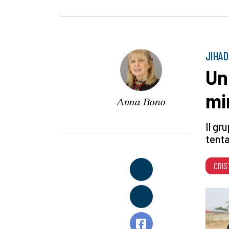
JIHAD
Un
min
Anna Bono
Il gr
tenta
CRIS