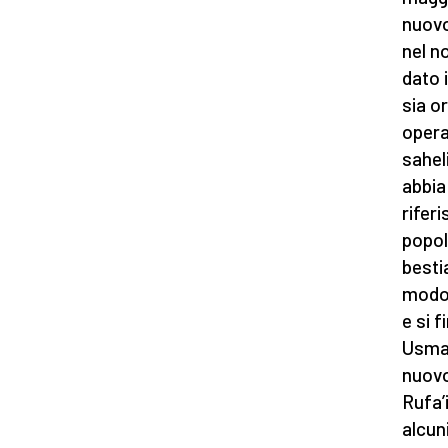
nuovo
nel n
dato 
sia o
opera
sahel
abbia
rifer
popol
besti
modo 
e si 
Usman
nuovo
Rufa’
alcun