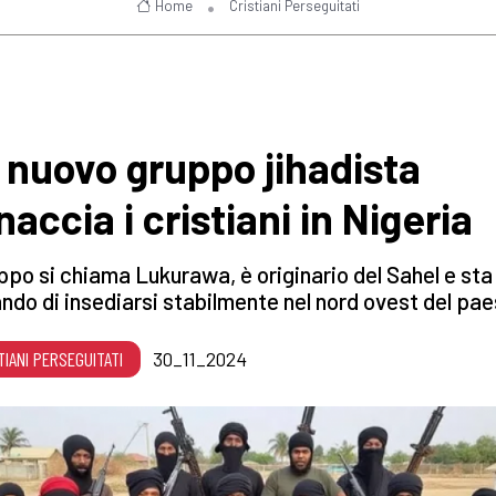
Home
Cristiani Perseguitati
 nuovo gruppo jihadista
accia i cristiani in Nigeria
uppo si chiama Lukurawa, è originario del Sahel e sta
ndo di insediarsi stabilmente nel nord ovest del pa
TIANI PERSEGUITATI
30_11_2024