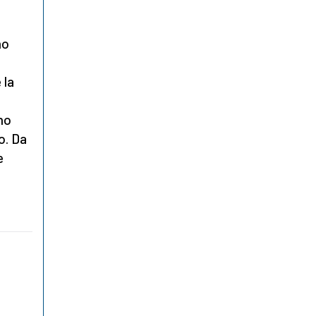
no
 la
ano
so. Da
e