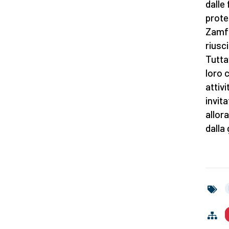
dalle 
prote
Zamfa
riusc
Tutta
loro 
attiv
invita
allor
dalla 