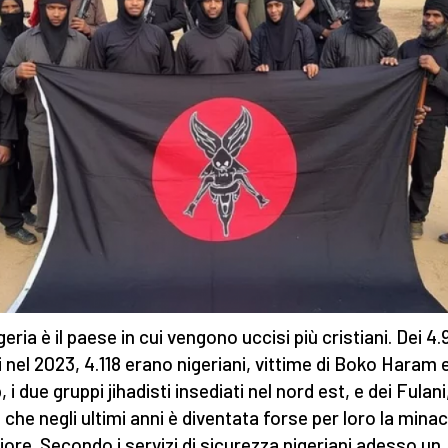
eria è il paese in cui vengono uccisi più cristiani. Dei 4
i nel 2023, 4.118 erano nigeriani, vittime di Boko Haram 
 i due gruppi jihadisti insediati nel nord est, e dei Fulani
a che negli ultimi anni è diventata forse per loro la mina
ore. Secondo i servizi di sicurezza nigeriani adesso un