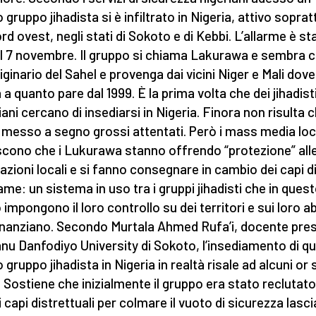
 gruppo jihadista si è infiltrato in Nigeria, attivo soprat
ord ovest, negli stati di Sokoto e di Kebbi. L’allarme è st
il 7 novembre. Il gruppo si chiama Lakurawa e sembra 
riginario del Sahel e provenga dai vicini Niger e Mali dove
 a quanto pare dal 1999. È la prima volta che dei jihadist
iani cercano di insediarsi in Nigeria. Finora non risulta 
 messo a segno grossi attentati. Però i mass media loc
iscono che i Lukurawa stanno offrendo “protezione” all
azioni locali e si fanno consegnare in cambio dei capi d
ame: un sistema in uso tra i gruppi jihadisti che in ques
impongono il loro controllo su dei territori e sui loro ab
finanziano. Secondo Murtala Ahmed Rufa’i, docente pres
u Danfodiyo University di Sokoto, l’insediamento di q
 gruppo jihadista in Nigeria in realtà risale ad alcuni or
i Sostiene che inizialmente il gruppo era stato reclutat
i capi distrettuali per colmare il vuoto di sicurezza lasc