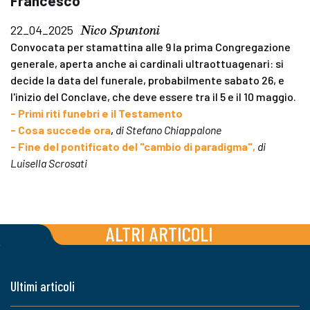
Francesco
Nico Spuntoni
22_04_2025
Convocata per stamattina alle 9 la prima Congregazione
generale, aperta anche ai cardinali ultraottuagenari: si
decide la data del funerale, probabilmente sabato 26, e
l'inizio del Conclave, che deve essere tra il 5 e il 10 maggio.
- Primi riti funebri e il Testamento
- Cosa succede ora
,
di Stefano Chiappalone
- Fine del pontificato del "cambio di paradigma",
di
Luisella Scrosati
ALTRI ARTICOLI
Ultimi articoli