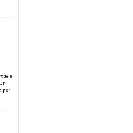
anae
a
 Un
o per