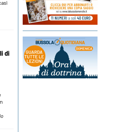
casi
i di
e
on
io