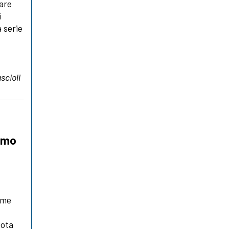
are
i
a serie
scioli
simo
ome
uota