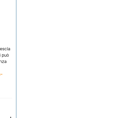
rescia
i può
enza
a-