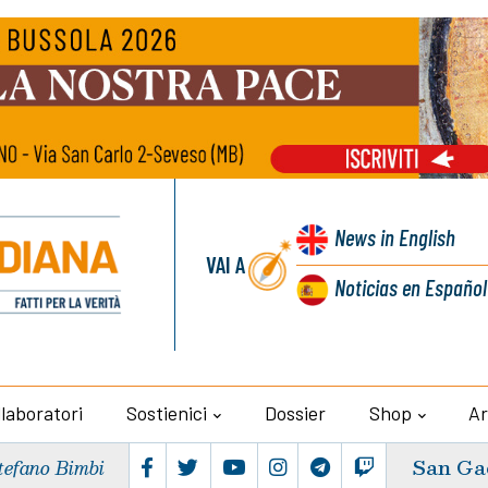
News
in English
VAI A
Noticias
en Español
llaboratori
Sostienici
Dossier
Shop
Ar
San Ga
tefano Bimbi