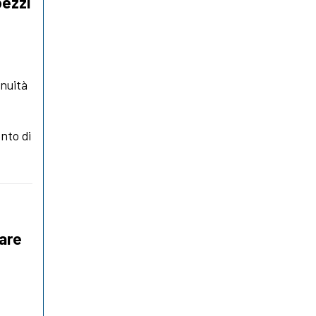
pezzi
inuità
ento di
are