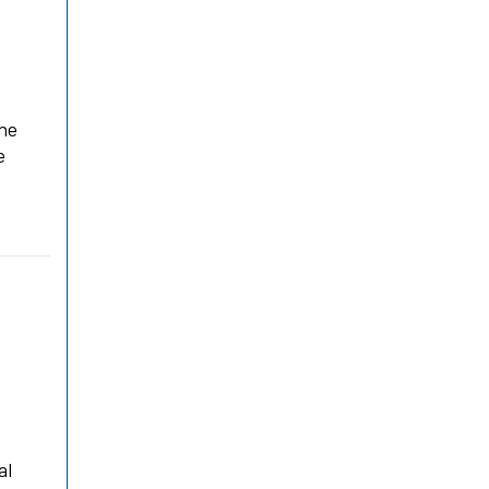
che
e
al