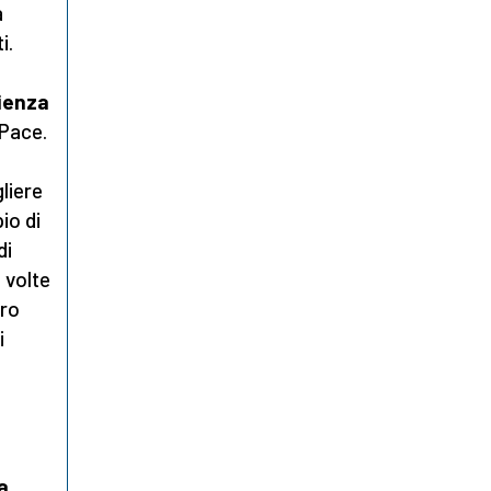
a
i.
rienza
 Pace.
liere
io di
di
 volte
oro
i
a