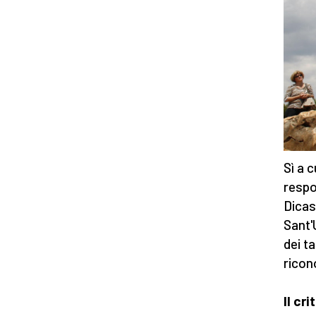
Sì a c
respo
Dicas
Sant'
dei t
ricon
Il c