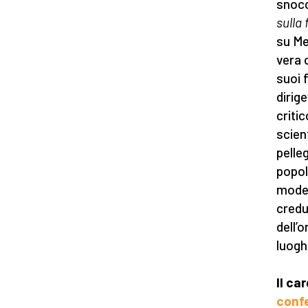
snocc
sulla
su Me
vera 
suoi f
dirig
criti
scient
pelle
popol
moder
credul
dell’o
luogh
Il ca
conf