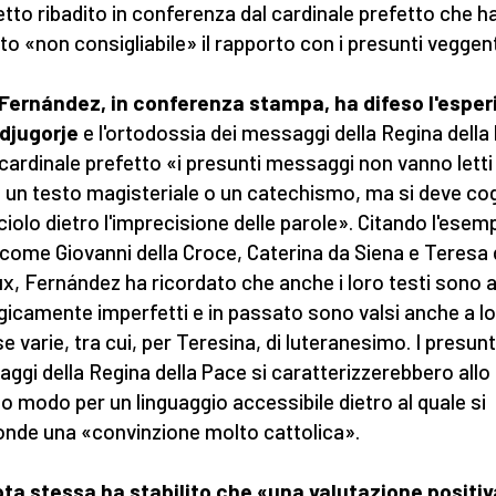
tto ribadito in conferenza dal cardinale prefetto che h
ito «non consigliabile» il rapporto con i presunti veggent
Fernández, in conferenza stampa, ha difeso l'espe
edjugorje
e l'ortodossia dei messaggi della Regina della
l cardinale prefetto «i presunti messaggi non vanno letti
un testo magisteriale o un catechismo, ma si deve cog
cciolo dietro l'imprecisione delle parole». Citando l'esemp
 come Giovanni della Croce, Caterina da Siena e Teresa 
ux, Fernández ha ricordato che anche i loro testi sono a
gicamente imperfetti e in passato sono valsi anche a l
e varie, tra cui, per Teresina, di luteranesimo. I presunt
ggi della Regina della Pace si caratterizzerebbero allo
o modo per un linguaggio accessibile dietro al quale si
nde una «convinzione molto cattolica».
ta stessa ha stabilito che «una valutazione positiv