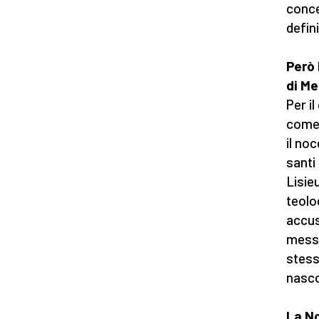
conce
defin
Però 
di M
Per i
come 
il no
santi
Lisie
teolo
accus
messa
stess
nasco
La No