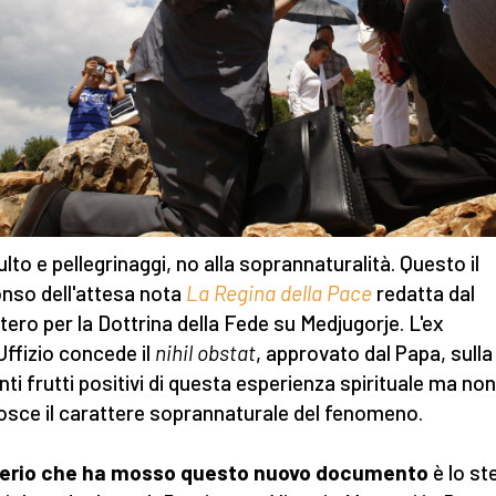
ulto e pellegrinaggi, no alla soprannaturalità. Questo il
nso dell'attesa nota
La Regina della Pace
redatta dal
tero per la Dottrina della Fede su Medjugorje. L'ex
Uffizio concede il
nihil obstat
, approvato dal Papa, sull
anti frutti positivi di questa esperienza spirituale ma non
osce il carattere soprannaturale del fenomeno.
riterio che ha mosso questo nuovo documento
è lo s