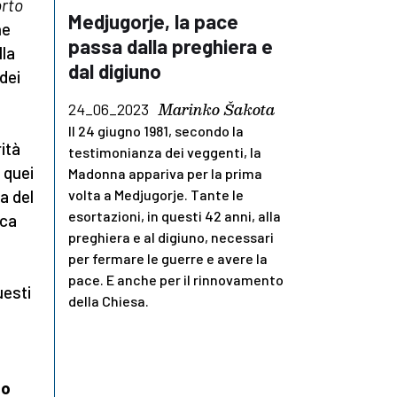
rto
Medjugorje, la pace
ne
passa dalla preghiera e
lla
dal digiuno
dei
Marinko Šakota
24_06_2023
Il 24 giugno 1981, secondo la
ità
testimonianza dei veggenti, la
 quei
Madonna appariva per la prima
a del
volta a Medjugorje. Tante le
esortazioni, in questi 42 anni, alla
ica
preghiera e al digiuno, necessari
per fermare le guerre e avere la
pace. E anche per il rinnovamento
uesti
della Chiesa.
to