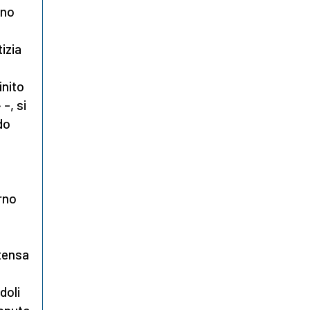
nno
izia
inito
–, si
do
rno
ntensa
doli