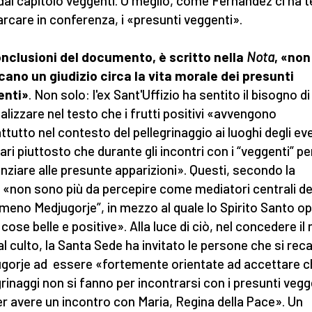
dal capitolo veggenti. O meglio, come Fernández ci ha 
arcare in conferenza, i «presunti veggenti».
nclusioni del documento, è scritto nella
Nota
, «non
cano un giudizio circa la vita morale dei presunti
enti»
. Non solo: l'ex Sant'Uffizio ha sentito il bisogno di
alizzare nel testo che i frutti positivi «avvengono
ttutto nel contesto del pellegrinaggio ai luoghi degli ev
nari piuttosto che durante gli incontri con i “veggenti” pe
nziare alle presunte apparizioni». Questi, secondo la
 «non sono più da percepire come mediatori centrali de
meno Medjugorje”, in mezzo al quale lo Spirito Santo o
cose belle e positive». Alla luce di ciò, nel concedere il 
al culto, la Santa Sede ha invitato le persone che si rec
gorje ad essere «fortemente orientate ad accettare ch
grinaggi non si fanno per incontrarsi con i presunti vegg
r avere un incontro con Maria, Regina della Pace». Un