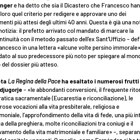
inger
e ha detto che sia il Dicastero che Francesco ha
 loro quel criterio per redigere e approvare uno dei
enti più attesi degli ultimi 40 anni. Questa è già una not
 notizia: il prefetto arrivato col mandato di marcare la
ntinuità con il metodo passato dell'ex Sant'Uffizio – def
ancesco in una lettera «alcune volte persino immorale» 
idato al suo predecessore più noto per spiegare al mon
o del dossier più atteso.
ota
La Regina della Pace
ha esaltato i numerosi frutti
djugorje
– «le abbondanti conversioni, il frequente rito
pratica sacramentale (Eucarestia e riconciliazione), le
ose vocazioni alla vita presbiterale, religiosa e
moniale, l’approfondimento della vita di fede, una più i
a della preghiera, molte riconciliazioni tra coniugi e il
vamento della vita matrimoniale e familiare» –, separan