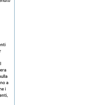
tenuto
enti
r
l
pera
nulla
ano a
e i
enti,