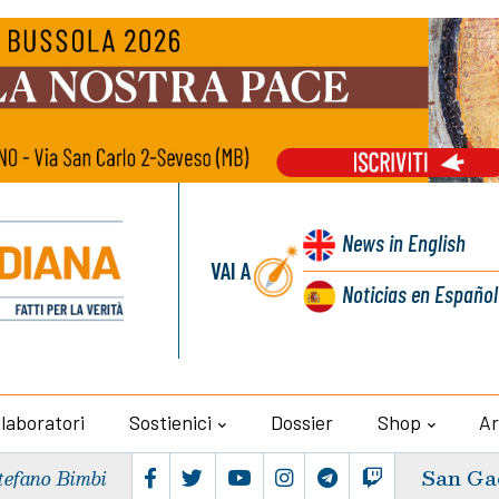
News
in English
VAI A
Noticias
en Español
llaboratori
Sostienici
Dossier
Shop
Ar
San Ga
tefano Bimbi