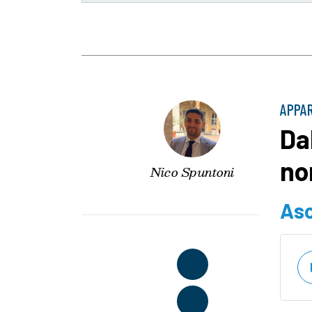
APPAR
Da
no
Nico Spuntoni
Asc