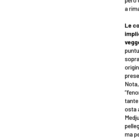
però 
a rim
Le co
impli
vegg
puntu
sopra
origi
prese
Nota,
“feno
tante 
osta 
Medju
pelle
ma pe