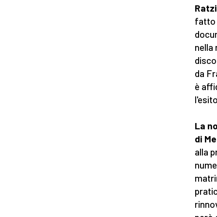
Ratz
fatto
docum
nella
disco
da Fr
è aff
l'esit
La n
di Me
alla 
numer
matri
pratic
rinno