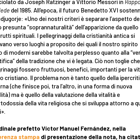
iolato da Joseph Ratzinger a Vittorio Messori in
Rappo
 fede
del 1985. All'epoca, il futuro Benedetto XVI sosten
djugorje: «Uno dei nostri criteri è separare l’aspetto de
o presunta “soprannaturalità” dell’apparizione da quello 
rutti spirituali. I pellegrinaggi della cristianità antica si
evano verso luoghi a proposito dei quali il nostro spirito
co di moderni sarebbe talvolta perplesso quanto alla “ver
ifica” della tradizione che vi è legata. Ciò non toglie che
grinaggi fossero fruttuosi, benefici, importanti per la vit
o cristiano. Il problema non è tanto quello della ipercrit
na (che finisce poi, tra l’altro, in una forma di nuova
ità) ma è quello della valutazione della vitalità e
rtodossia della vita religiosa che si sviluppa attorno a q
i».
rdinale prefetto Víctor Manuel Fernández, nella
erenza stampa
di presentazione della nota, ha cita