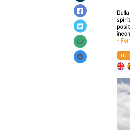
Dalla
spiri
posit
incon
- Fer
ECCL