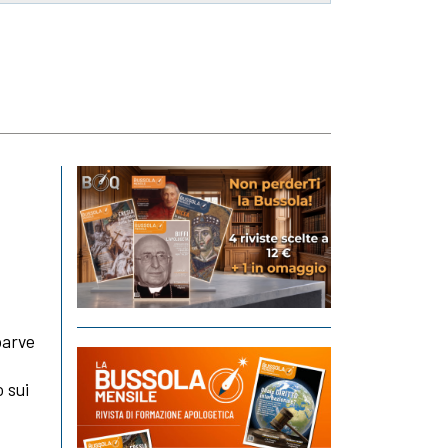
parve
o sui