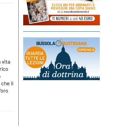
 vita
rico
o
che il
’oro