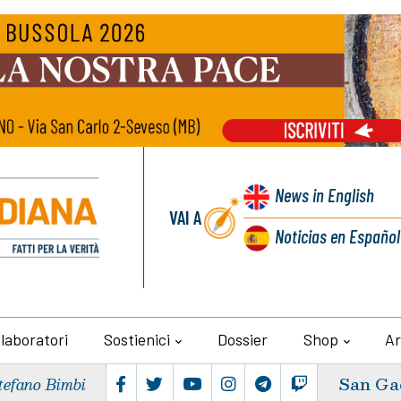
News
in English
VAI A
Noticias
en Español
llaboratori
Sostienici
Dossier
Shop
Ar
San Ga
tefano Bimbi