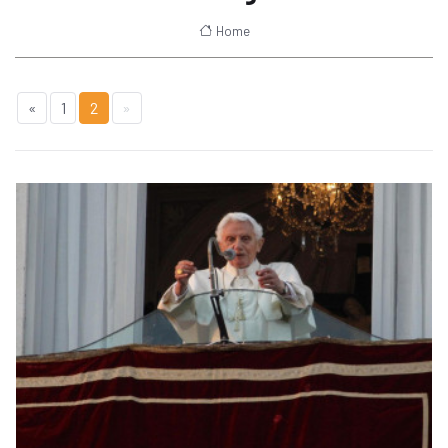
Home
«
1
2
»