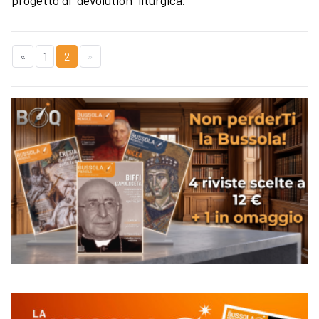
«
1
2
»