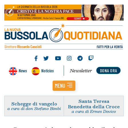
Newsletter
News
Noticias
DONA ORA
MENU
Santa Teresa
Schegge di vangelo
Benedetta della Croce
a cura di don Stefano Bimbi
a cura di Ermes Dovico