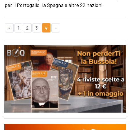
per il Portogallo, la Spagna e altre 22 nazioni.
«
1
2
3
4
»