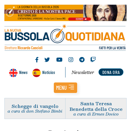
Newsletter
News
Noticias
DONA ORA
MENU
Santa Teresa
Schegge di vangelo
Benedetta della Croce
a cura di don Stefano Bimbi
a cura di Ermes Dovico