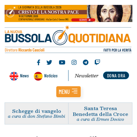
Newsletter
News
Noticias
DONA ORA
MENU
Santa Teresa
Schegge di vangelo
Benedetta della Croce
a cura di don Stefano Bimbi
a cura di Ermes Dovico