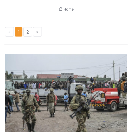
Home
«
1
2
»