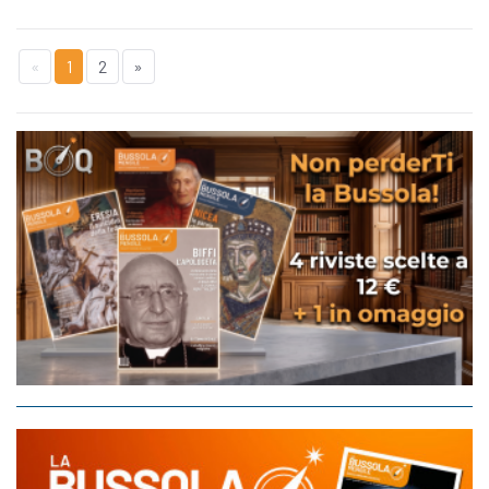
«
1
2
»