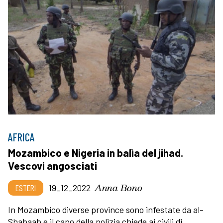
AFRICA
Mozambico e Nigeria in balìa del jihad.
Vescovi angosciati
Anna Bono
ESTERI
19_12_2022
In Mozambico diverse province sono infestate da al-
Shabaab e il capo della polizia chiede ai civili di