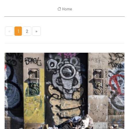
Home
«
1
2
»