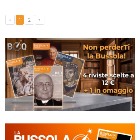
«
1
2
»