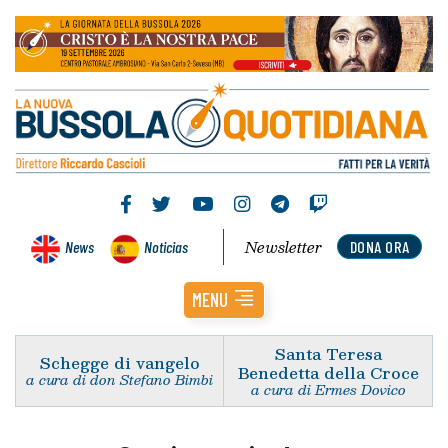
Newsletter
News
Noticias
DONA ORA
MENU
Santa Teresa
Schegge di vangelo
Benedetta della Croce
a cura di don Stefano Bimbi
a cura di Ermes Dovico