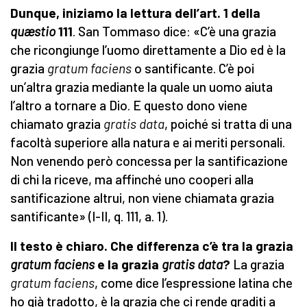
Dunque, iniziamo la lettura dell’art. 1 della
quæstio
111
. San Tommaso dice: «C’è una grazia
che ricongiunge l’uomo direttamente a Dio ed è la
grazia
gratum faciens
o santificante. C’è poi
un’altra grazia mediante la quale un uomo aiuta
l’altro a tornare a Dio. E questo dono viene
chiamato grazia
gratis data
, poiché si tratta di una
facoltà superiore alla natura e ai meriti personali.
Non venendo però concessa per la santificazione
di chi la riceve, ma affinché uno cooperi alla
santificazione altrui, non viene chiamata grazia
santificante» (I-II, q. 111, a. 1).
Il testo è chiaro. Che differenza c’è tra la grazia
gratum faciens
e la grazia
gratis data
?
La grazia
gratum faciens
, come dice l’espressione latina che
ho già tradotto, è la grazia che ci rende graditi a