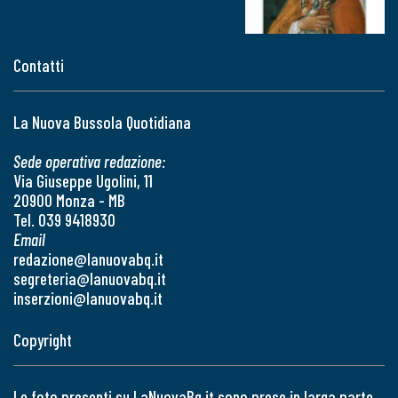
Contatti
La Nuova Bussola Quotidiana
Sede operativa redazione:
Via Giuseppe Ugolini, 11
20900 Monza - MB
Tel. 039 9418930
Email
redazione@lanuovabq.it
segreteria@lanuovabq.it
inserzioni@lanuovabq.it
Copyright
Le foto presenti su LaNuovaBq.it sono prese in larga parte