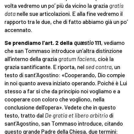
volta vedremo un po’ più da vicino la grazia
gratis
data
nelle sue articolazioni. E alla fine vedremo il
rapporto tra le due, che di fatto abbiamo già un po’
accennato.
Se prendiamo l’art. 2 della
quæstio
111
, vediamo
che san Tommaso introduce un’altra distinzione
all’interno della grazia
gratum faciens
, cioè la
grazia santificante. E riporta, nel
sed contra
, un
testo di sant’Agostino: «Cooperando, Dio compie
in noi quanto aveva iniziato operando. Poiché è Lui
stesso a far sì che da principio noi vogliamo e a
cooperare con coloro che vogliono, nella
conclusione dell’opera». Vedete che in questo
testo, tratto dal
De gratia et libero arbitrio
di
sant’Agostino, san Tommaso introduce, citando
questo grande Padre della Chiesa, due termini: