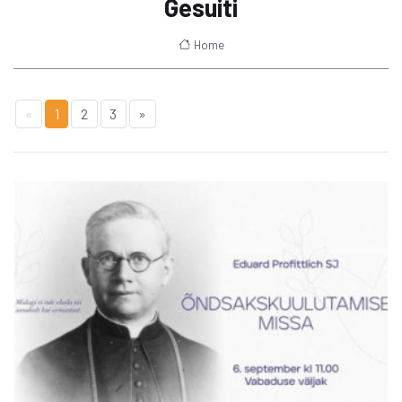
Gesuiti
Home
«
1
2
3
»