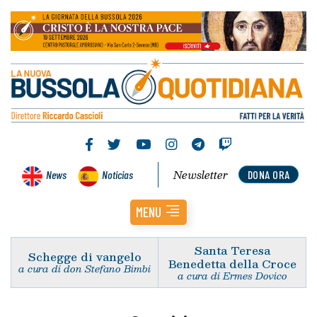
Newsletter
News
Noticias
DONA ORA
MENU
Santa Teresa
Schegge di vangelo
Benedetta della Croce
a cura di don Stefano Bimbi
a cura di Ermes Dovico