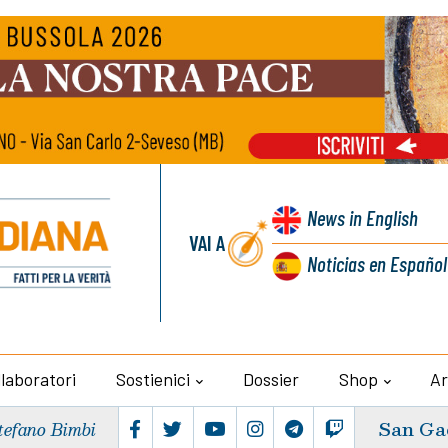
News
in English
VAI A
Noticias
en Español
llaboratori
Sostienici
Dossier
Shop
Ar
San Ga
tefano Bimbi