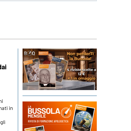
dai
hi
nati in
gli