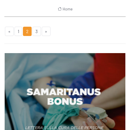
Home
«
1
2
3
»