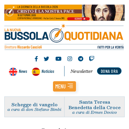
Newsletter
News
Noticias
DONA ORA
MENU
Santa Teresa
Schegge di vangelo
Benedetta della Croce
a cura di don Stefano Bimbi
a cura di Ermes Dovico