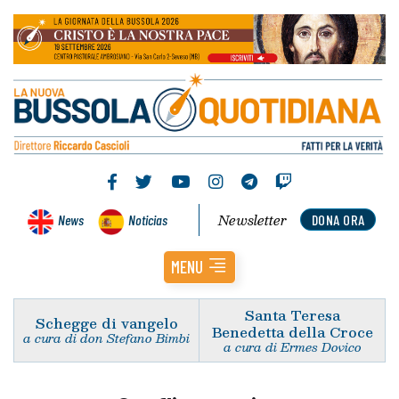
Newsletter
News
Noticias
DONA ORA
MENU
Santa Teresa
Schegge di vangelo
Benedetta della Croce
a cura di don Stefano Bimbi
a cura di Ermes Dovico