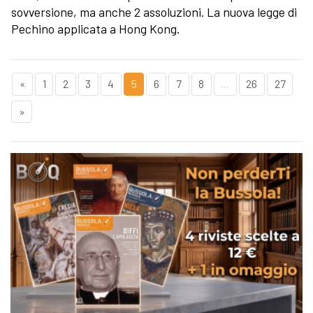
sovversione, ma anche 2 assoluzioni. La nuova legge di
Pechino applicata a Hong Kong.
«
1
2
3
4
5
6
7
8
...
26
27
»