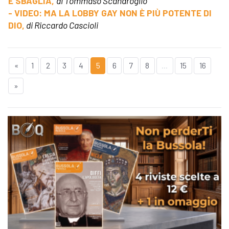
E SBAGLIA,
di Tommaso Scandroglio
- VIDEO: MA LA LOBBY GAY NON È PIÙ POTENTE DI
DIO,
di Riccardo Cascioli
«
1
2
3
4
5
6
7
8
...
15
16
»