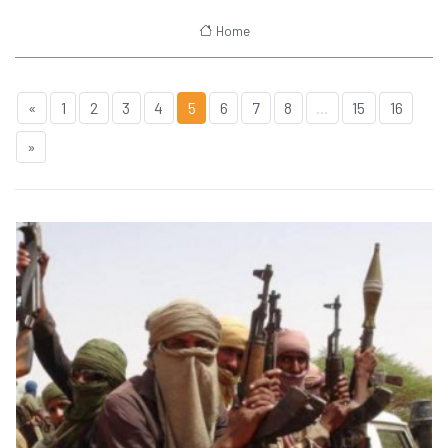
Home
«
1
2
3
4
5
6
7
8
...
15
16
»