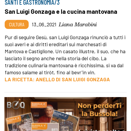
SANTI E GASTRONOMIA/3
San Luigi Gonzaga e la cucina mantovana
Liana Marabini
CULTURA
13_06_2021
Pur di seguire Gesù, san Luigi Gonzaga rinunciò a tutti i
suoi averi e ai diritti ereditari sui marchesati di
Mantova e Castiglione. Un casato illustre, il suo, che ha
lasciato il segno anche nella storia del cibo. La
tradizione culinaria mantovana è ricchissima, si va dal
famoso salame al tiròt, fino al bevr'in vin.
LA RICETTA: ANELLO DI SAN LUIGI GONZAGA