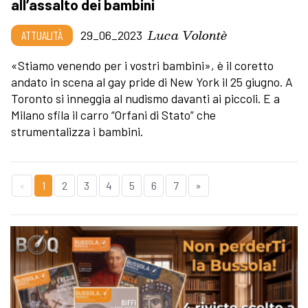
all’assalto dei bambini
Luca Volontè
ATTUALITÀ
29_06_2023
«Stiamo venendo per i vostri bambini», è il coretto
andato in scena al gay pride di New York il 25 giugno. A
Toronto si inneggia al nudismo davanti ai piccoli. E a
Milano sfila il carro “Orfani di Stato” che
strumentalizza i bambini.
«
1
2
3
4
5
6
7
»