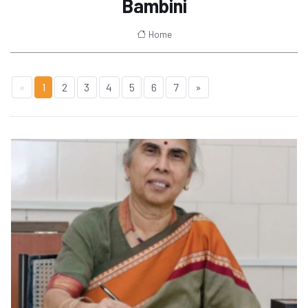
Bambini
Home
«
1
2
3
4
5
6
7
»