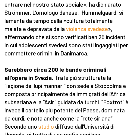
entrare nel nostro stato sociale», ha dichiarato
Strömmer. L’omologo danese, Hummelgaard, si
lamenta da tempo della «cultura totalmente
malata e depravata della
violenza svedese
»,
affermando che si sono verificati ben 25 incidenti
in cui adolescenti svedesi sono stati ingaggiati per
commettere crimini in Danimarca.
Sarebbero circa 200 le bande criminali
all'opera in Svezia.
Tra le più strutturate la
"legione dei lupi mannari" con sede a Stoccolma e
composta principalmente da immigrati dell’Africa
subsariana e la "Asir" guidata da turchi. "Foxtrot" è
invece il cartello più potente del Paese, dominata
da curdi, è nota anche come la “rete siriana”.
Secondo uno
studio
diffuso dall’Università di
Uppsala, si tratta di una mafia così ben