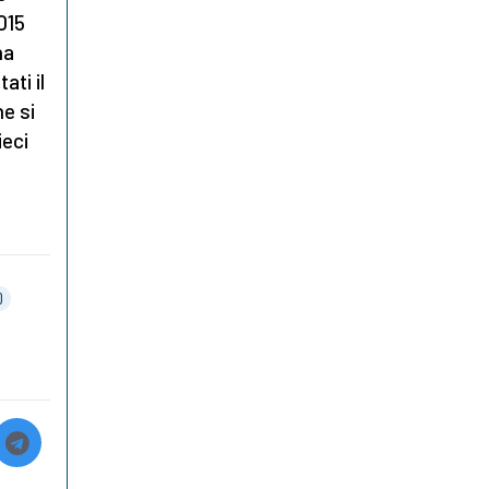
015
na
ati il
ne si
ieci
O