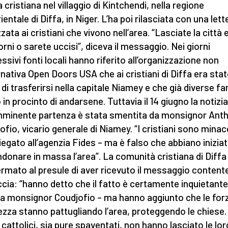
 cristiana nel villaggio di Kintchendi, nella regione
entale di Diffa, in Niger. L’ha poi rilasciata con una lett
zzata ai cristiani che vivono nell’area. “Lasciate la città 
orni o sarete uccisi”, diceva il messaggio. Nei giorni
ssivi fonti locali hanno riferito all’organizzazione non
nativa Open Doors USA che ai cristiani di Diffa era sta
 di trasferirsi nella capitale Niamey e che già diverse fa
 in procinto di andarsene. Tuttavia il 14 giugno la notizia
imminente partenza è stata smentita da monsignor Ant
ofio, vicario generale di Niamey. “I cristiani sono minacc
iegato all’agenzia Fides – ma è falso che abbiano inizia
donare in massa l’area”. La comunità cristiana di Diffa
rmato al presule di aver ricevuto il messaggio contente
cia: “hanno detto che il fatto è certamente inquietante
ta monsignor Coudjofio – ma hanno aggiunto che le forz
ezza stanno pattugliando l’area, proteggendo le chiese. 
i cattolici, sia pure spaventati, non hanno lasciato le lor