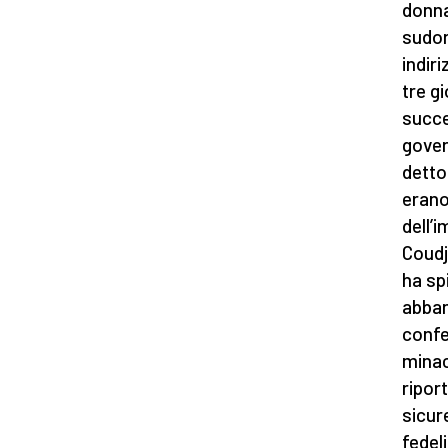
donna
sudori
indiri
tre gi
succe
gover
detto
erano
dell’
Coudj
ha sp
abban
confe
minac
ripor
sicur
fedel