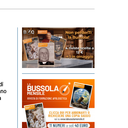
di
nno
à