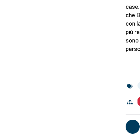
case.
che B
con la
più r
sono 
perso