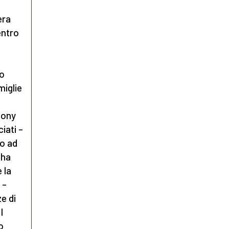
era
entro
to
miglie
hony
iati –
to ad
 ha
 la
 –
e di
I
o