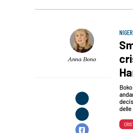
NIGER
Sm
cr
Anna Bono
Ha
Boko 
andar
decis
delle
CRIS