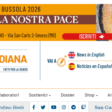
News
in English
VAI A
Noticias
en Español
llaboratori
Sostienici
Dossier
Shop
Ar
San Ga
tefano Bimbi