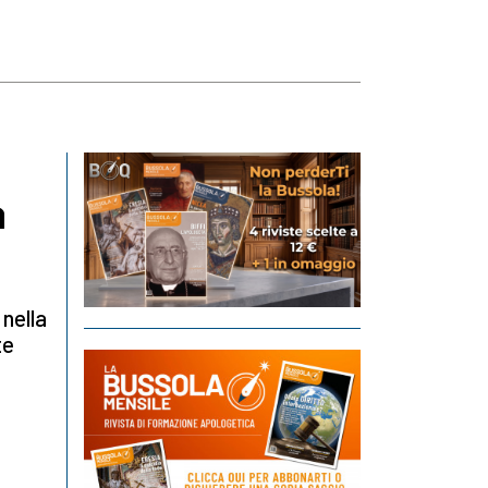
a
 nella
te