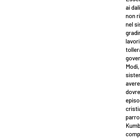
ai da
non r
nel si
gradi
lavor
tolle
gover
Modi,
siste
avere
dovre
episo
cristi
parro
Kumba
compr