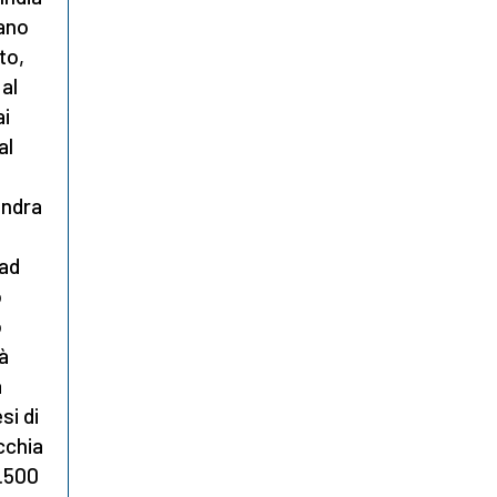
iano
to,
 al
ai
al
endra
 ad
o
o
à
a
si di
cchia
1.500