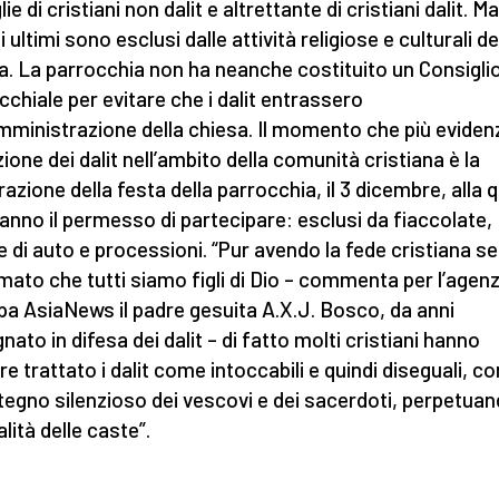
ie di cristiani non dalit e altrettante di cristiani dalit. Ma
 ultimi sono esclusi dalle attività religiose e culturali de
a. La parrocchia non ha neanche costituito un Consigli
cchiale per evitare che i dalit entrassero
amministrazione della chiesa. Il momento che più evidenz
zione dei dalit nell’ambito della comunità cristiana è la
razione della festa della parrocchia, il 3 dicembre, alla 
anno il permesso di partecipare: esclusi da fiaccolate,
te di auto e processioni. “Pur avendo la fede cristiana 
mato che tutti siamo figli di Dio – commenta per l’agenz
a AsiaNews il padre gesuita A.X.J. Bosco, da anni
nato in difesa dei dalit – di fatto molti cristiani hanno
e trattato i dalit come intoccabili e quindi diseguali, co
stegno silenzioso dei vescovi e dei sacerdoti, perpetuan
lità delle caste”.