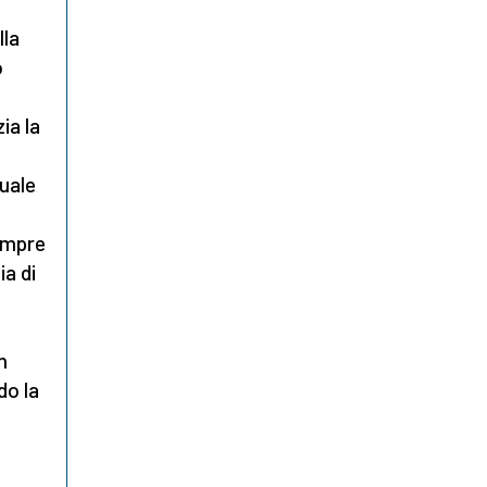
lla
o
ia la
quale
sempre
ia di
n
do la