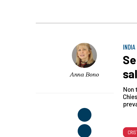
INDIA
Se
sal
Anna Bono
Non t
Chies
prev
CRIS