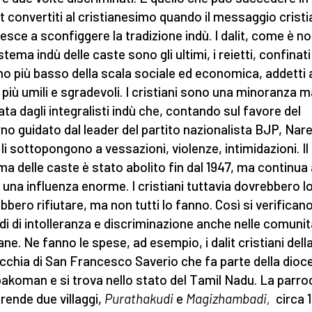
lit convertiti al cristianesimo quando il messaggio crist
iesce a sconfiggere la tradizione indù. I dalit, come è no
stema indù delle caste sono gli ultimi, i reietti, confinati
no più basso della scala sociale ed economica, addetti 
i più umili e sgradevoli. I cristiani sono una minoranza m
rata dagli integralisti indù che, contando sul favore del
no guidato dal leader del partito nazionalista BJP, Nar
 li sottopongono a vessazioni, violenze, intimidazioni. Il
ma delle caste è stato abolito fin dal 1947, ma continua
 una influenza enorme. I cristiani tuttavia dovrebbero l
bbero rifiutare, ma non tutti lo fanno. Così si verifican
di di intolleranza e discriminazione anche nelle comunit
ane. Ne fanno le spese, ad esempio, i dalit cristiani dell
cchia di San Francesco Saverio che fa parte della dioce
koman e si trova nello stato del Tamil Nadu. La parro
ende due villaggi,
Purathakudi
e
Magizhambadi,
circa 