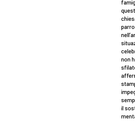
famigl
questi
chies
parro
nell’
situa
celeb
non h
sfila
affer
stamp
impeg
sempr
il so
menta