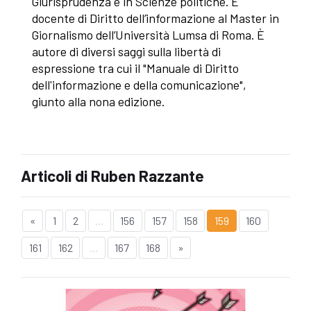
Giurisprudenza e in Scienze politiche. È
docente di Diritto dell’informazione al Master in
Giornalismo dell’Università Lumsa di Roma. È
autore di diversi saggi sulla libertà di
espressione tra cui il "Manuale di Diritto
dell'informazione e della comunicazione",
giunto alla nona edizione.
Articoli di Ruben Razzante
«
1
2
...
156
157
158
159
160
161
162
...
167
168
»