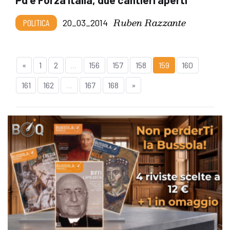
Ruben Razzante
POLITICA
20_03_2014
«
1
2
...
156
157
158
159
160
161
162
...
167
168
»