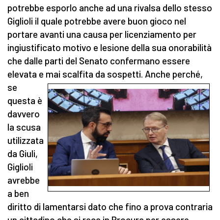
potrebbe esporlo anche ad una rivalsa dello stesso
Giglioli il quale potrebbe avere buon gioco nel
portare avanti una causa per licenziamento per
ingiustificato motivo e lesione della sua onorabilità
che dalle parti del Senato confermano essere
elevata e mai scalfita da sospetti.
Anche perché,
se
questa è
davvero
la scusa
utilizzata
da Giuli,
Giglioli
avrebbe
a ben
diritto di lamentarsi dato che fino a prova contraria
un cittadino che si reca in Procura per essere