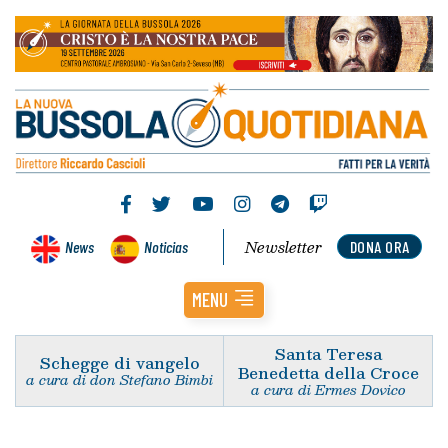
Newsletter
News
Noticias
DONA ORA
MENU
Santa Teresa
Schegge di vangelo
Benedetta della Croce
a cura di don Stefano Bimbi
a cura di Ermes Dovico