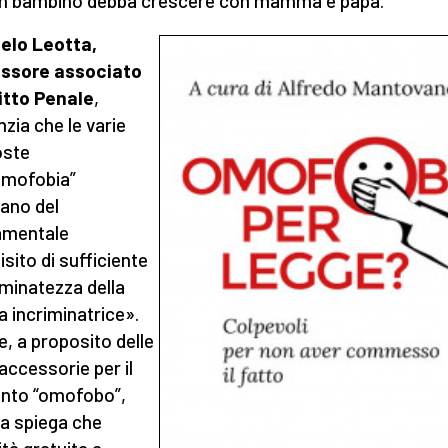
n bambino debba crescere con mamma e papà.
elo Leotta,
essore associato
ritto Penale
,
nzia che le varie
oste
“omofobia”
ano del
amentale
isito di sufficiente
minatezza della
 incriminatrice».
re, a proposito delle
accessorie per il
nto “omofobo”,
a spiega che