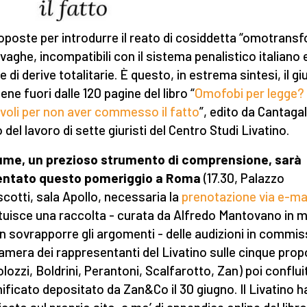
oposte per introdurre il reato di cosiddetta “omotransf
vaghe, incompatibili con il sistema penalistico italiano 
e di derive totalitarie. È questo, in estrema sintesi, il gi
ene fuori dalle 120 pagine del libro “
Omofobi per legge?
voli per non aver commesso il fatto
”, edito da Cantagall
 del lavoro di sette giuristi del Centro Studi Livatino.
lume, un prezioso strumento di comprensione, sarà
entato questo pomeriggio a Roma
(17.30, Palazzo
cotti, sala Apollo, necessaria la
prenotazione via e-ma
tuisce una raccolta - curata da Alfredo Mantovano in 
n sovrapporre gli argomenti - delle audizioni in commi
Camera dei rappresentanti del Livatino sulle cinque pro
olozzi, Boldrini, Perantoni, Scalfarotto, Zan) poi conflui
nificato depositato da Zan&Co il 30 giugno. Il Livatino h