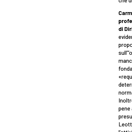
che u
Carm
prof
di Di
evide
prop
sull’
manc
fond
«requ
deter
norma
Inolt
pene 
presu
Leott