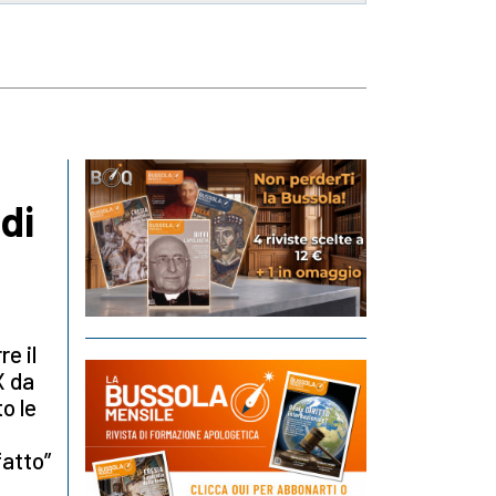
di
re il
X da
o le
fatto”