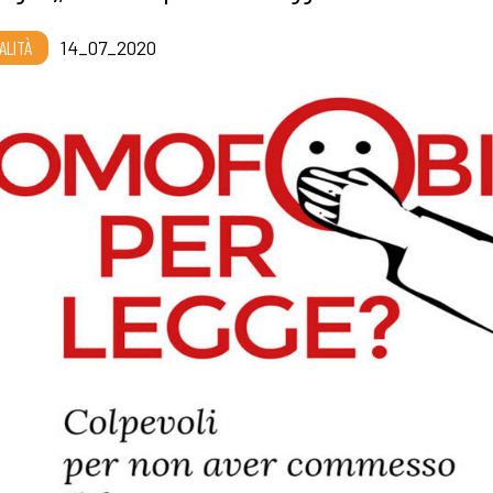
ALITÀ
14_07_2020