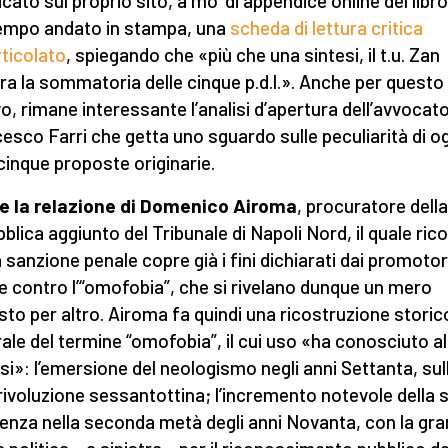
icato sul proprio sito, a mo’ di appendice online del libro
empo andato in stampa, una
scheda di lettura critica
rticolato
, spiegando che «più che una sintesi, il t.u. Zan
a la sommatoria delle cinque p.d.l.». Anche per questo
o, rimane interessante l’analisi d’apertura dell’avvocat
esco Farri che getta uno sguardo sulle peculiarità di 
 cinque proposte originarie.
e la relazione di Domenico Airoma
, procuratore della
blica aggiunto del Tribunale di Napoli Nord, il quale ric
a sanzione penale copre già i fini dichiarati dai promotori
 contro l’“omofobia”, che si rivelano dunque un mero
sto per altro. Airoma fa quindi una ricostruzione storic
rale del termine “omofobia”, il cui uso «ha conosciuto 
asi»: l’emersione del neologismo negli anni Settanta, sul
 rivoluzione sessantottina; l’incremento notevole della 
enza nella seconda metà degli anni Novanta, con la gr