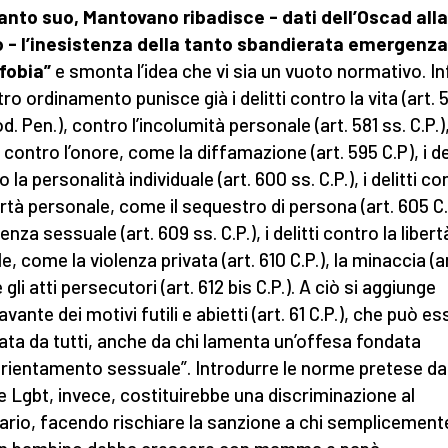
anto suo, Mantovano ribadisce - dati dell’Oscad alla
- l’inesistenza della tanto sbandierata emergenza
fobia”
e smonta l’idea che vi sia un vuoto normativo. Inf
tro ordinamento punisce già i delitti contro la vita (art. 
d. Pen.), contro l’incolumità personale (art. 581 ss. C.P.),
i contro l’onore, come la diffamazione (art. 595 C.P), i del
 la personalità individuale (art. 600 ss. C.P.), i delitti co
bertà personale, come il sequestro di persona (art. 605 C.
lenza sessuale (art. 609 ss. C.P.), i delitti contro la libert
, come la violenza privata (art. 610 C.P.), la minaccia (ar
e gli atti persecutori (art. 612 bis C.P.). A ciò si aggiunge
avante dei motivi futili e abietti (art. 61 C.P.), che può e
ata da tutti, anche da chi lamenta un’offesa fondata
“orientamento sessuale”. Introdurre le norme pretese da
e Lgbt, invece, costituirebbe una discriminazione al
ario, facendo rischiare la sanzione a chi semplicement