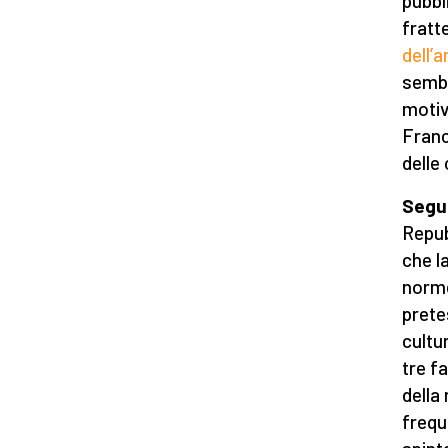
pubbl
fratt
dell’a
sembr
motiv
Franc
delle
Segu
Repub
che l
norme
prete
cultu
tre f
della
frequ