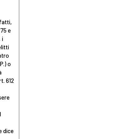
atti,
575 e
 i
itti
ntro
P.) o
à
t. 612
ssere
l
e dice