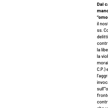
Dal c
mano 
“omo
il nos
ss. Co
delitt
contro
la li
la vio
morale
C.P.) 
l’aggr
invoc
sull’
front
contr