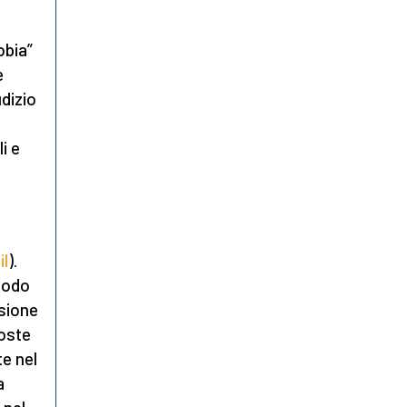
obia”
e
udizio
i e
il
).
modo
ssione
poste
te nel
a