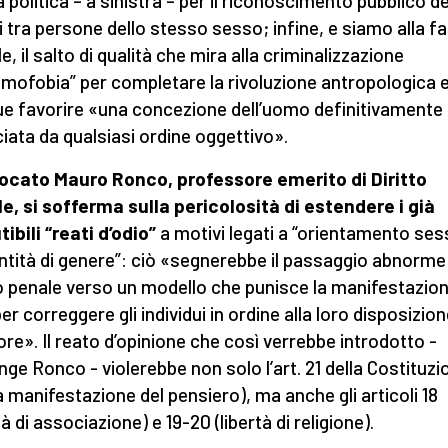
a politica – a sinistra – per il riconoscimento pubblico de
i tra persone dello stesso sesso; infine, e siamo alla f
e, il salto di qualità che mira alla criminalizzazione
“omofobia” per completare la rivoluzione antropologica 
e favorire «una concezione dell’uomo definitivamente
iata da qualsiasi ordine oggettivo».
ocato Mauro Ronco, professore emerito di Diritto
e, si sofferma sulla pericolosità di estendere i già
tibili “reati d’odio”
a motivi legati a “orientamento ses
entità di genere”: ciò «segnerebbe il passaggio abnorme
to penale verso un modello che punisce la manifestazion
er correggere gli individui in ordine alla loro disposizio
iore». Il reato d’opinione che così verrebbe introdotto -
nge Ronco - violerebbe non solo l’art. 21 della Costituzi
ra manifestazione del pensiero), ma anche gli articoli 18
tà di associazione) e 19-20 (libertà di religione).