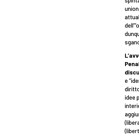
spint
union
attual
dell’
dunqu
sganc
L’avv
Penal
discu
e “id
dirit
idee p
inter
aggiu
(libe
(liber