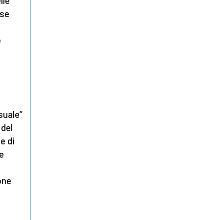
lle
ase
e
suale”
 del
e di
ne
one