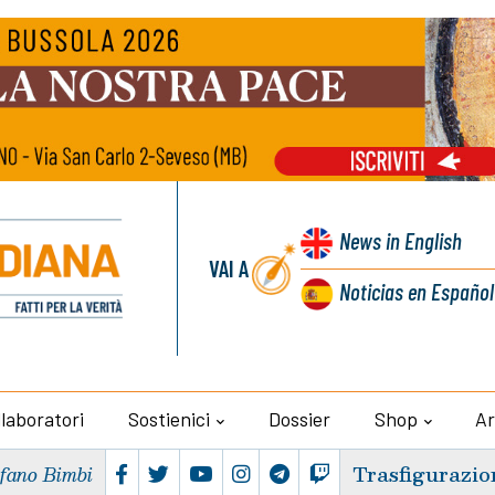
News
in English
VAI A
Noticias
en Español
llaboratori
Sostienici
Dossier
Shop
Ar
Trasfigurazio
efano Bimbi