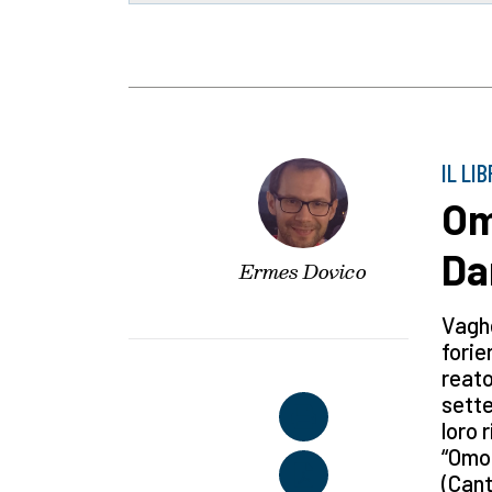
IL LI
Om
Da
Ermes Dovico
Vaghe
forie
reato
sette
loro 
“Omof
(Cant