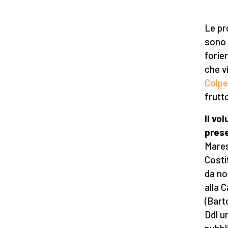
Le pr
sono 
forier
che vi
Colpe
frutto
Il vo
pres
Mares
Costi
da no
alla 
(Bart
Ddl u