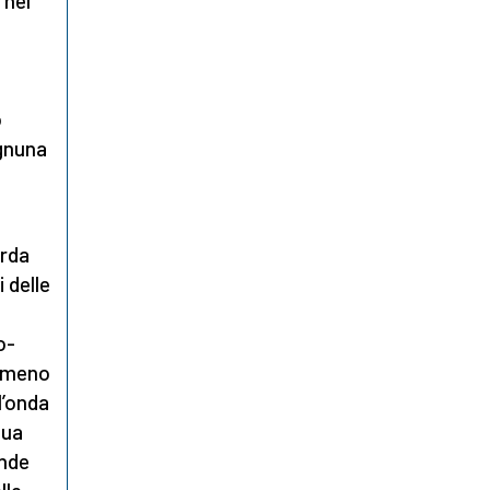
 nel
o
ognuna
orda
 delle
o-
almeno
l’onda
sua
ande