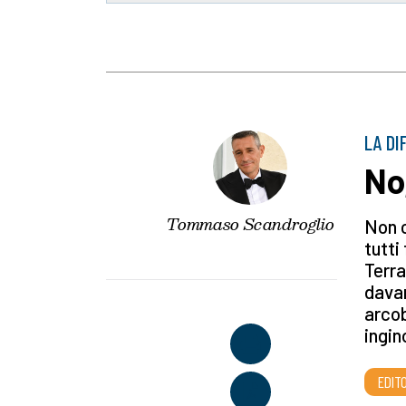
LA DI
No
Tommaso Scandroglio
Non c
tutti
Terra
davan
arcob
ingin
EDITO