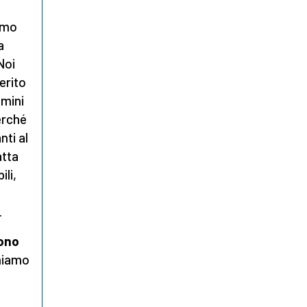
smo
a
Noi
erito
omini
erché
nti al
atta
ili,
.
sono
chiamo