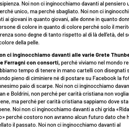
insipienza. Noi non ci inginocchiamo davanti al pensiero 
erché unico, ma perché sbagliato. Noi non ci inginocc
ti ai giovani in quanto giovani, alle donne in quanto don
persone di colore in quanto di colore perché solo il merit
renza sono degne di tanto rispetto al di là dell’età, del 
colore della pelle.
on ci inginocchiamo davanti alle varie Grete Thunb
e Ferragni con consorti,
perché viviamo nel mondo re
bbiamo tempo di tenere in mano cartelli con disegnati 
ndo pieno di ciminiere né di postare su Facebook la fo
ennesimo paio di scarpe. Noi non ci inginocchiamo davant
Zan e Boldrini, non perché per carità cristiana non vogl
bene, ma perché per carità cristiana sappiamo dove sta 
bene. Noi non ci inginocchiamo davanti a chi grida «Ridat
o» perché costoro non avranno alcun futuro dato che 
llato il passato. Noi non ci inginocchiamo davanti al