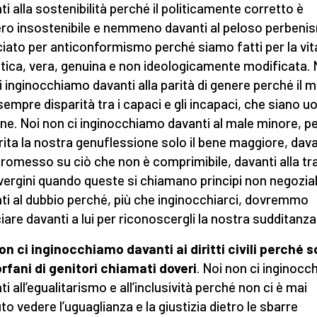
ti alla sostenibilità perché il politicamente corretto è
ro insostenibile e nemmeno davanti al peloso perbeni
iato per anticonformismo perché siamo fatti per la vit
tica, vera, genuina e non ideologicamente modificata. 
i inginocchiamo davanti alla parità di genere perché il m
sempre disparità tra i capaci e gli incapaci, che siano u
ne. Noi non ci inginocchiamo davanti al male minore, p
rita la nostra genuflessione solo il bene maggiore, dava
omesso su ciò che non è comprimibile, davanti alla tr
 vergini quando queste si chiamano principi non negoziab
ti al dubbio perché, più che inginocchiarci, dovremmo
ciare davanti a lui per riconoscergli la nostra sudditanza
on ci inginocchiamo davanti ai diritti civili perché 
 orfani di genitori chiamati doveri
. Noi non ci inginoc
i all’egualitarismo e all’inclusività perché non ci è mai
to vedere l’uguaglianza e la giustizia dietro le sbarre