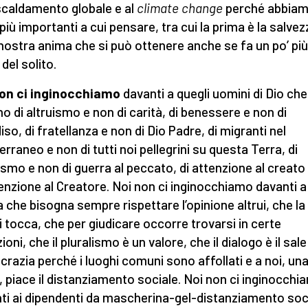
scaldamento globale e al
climate change
perché abbia
più importanti a cui pensare, tra cui la prima è la salvez
 nostra anima che si può ottenere anche se fa un po’ più
del solito.
non ci inginocchiamo
davanti a quegli uomini di Dio che
no di altruismo e non di carità, di benessere e non di
iso, di fratellanza e non di Dio Padre, di migranti nel
erraneo e non di tutti noi pellegrini su questa Terra, di
ismo e non di guerra al peccato, di attenzione al creato
tenzione al Creatore. Noi non ci inginocchiamo davanti a
a che bisogna sempre rispettare l’opinione altrui, che la
i tocca, che per giudicare occorre trovarsi in certe
ioni, che il pluralismo è un valore, che il dialogo è il sale
razia perché i luoghi comuni sono affollati e a noi, una
, piace il distanziamento sociale. Noi non ci inginocchi
ti ai dipendenti da mascherina-gel-distanziamento soc