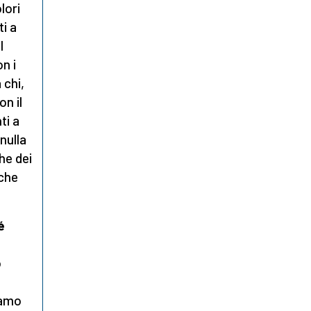
lori
i a
l
n i
 chi,
on il
ti a
nulla
he dei
rche
é
o
iamo