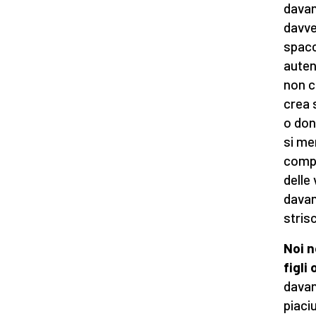
davan
davve
spacc
auten
non c
crea 
o don
si me
compr
delle
davan
stris
Noi n
figli
davant
piaciu