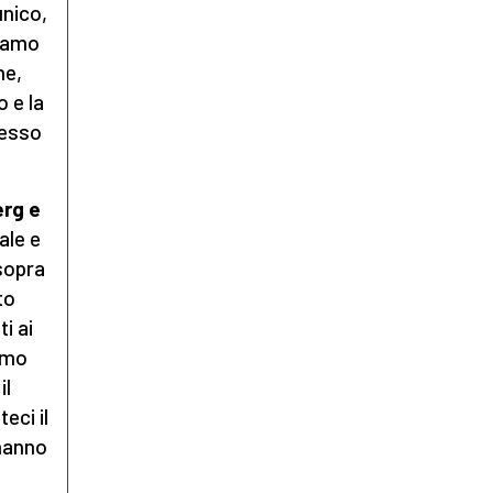
unico,
hiamo
ne,
o e la
sesso
erg e
ale e
sopra
to
i ai
iamo
il
eci il
hanno