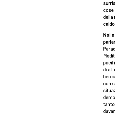
surri
cose 
della
caldo 
Noi 
parla
Parad
Medit
pacif
di at
berci
non s
situaz
democ
tanto
davan