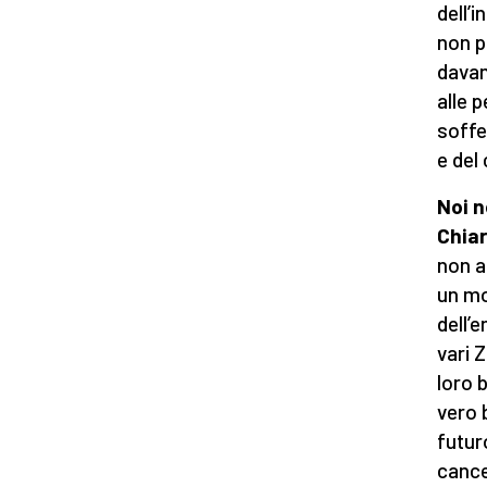
dell’
non p
davan
alle 
soffe
e del 
Noi n
Chiar
non a
un mo
dell’
vari 
loro 
vero 
futur
cance