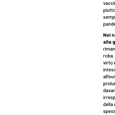
vacci
piutto
sempre
pande
Noi n
alla 
riman
roba.
virtù
intes
all’e
prolu
davan
irresp
della 
spess