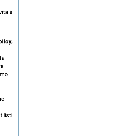
vita è
licy,
ta
ve
ismo
mo
ilisti