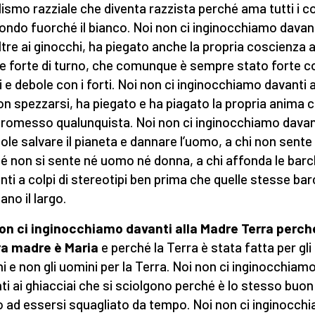
ismo razziale che diventa razzista perché ama tutti i co
ondo fuorché il bianco. Noi non ci inginocchiamo davant
oltre ai ginocchi, ha piegato anche la propria coscienza a
e forte di turno, che comunque è sempre stato forte co
i e debole con i forti. Noi non ci inginocchiamo davanti a
on spezzarsi, ha piegato e ha piagato la propria anima c
omesso qualunquista. Noi non ci inginocchiamo davan
uole salvare il pianeta e dannare l’uomo, a chi non sente 
é non si sente né uomo né donna, a chi affonda le barc
nti a colpi di stereotipi ben prima che quelle stesse ba
ano il largo.
on ci inginocchiamo davanti alla Madre Terra perch
ra madre è Maria
e perché la Terra è stata fatta per gli
i e non gli uomini per la Terra. Noi non ci inginocchiam
ti ai ghiacciai che si sciolgono perché è lo stesso buon
 ad essersi squagliato da tempo. Noi non ci inginocch