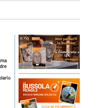
 ama
adre
olario