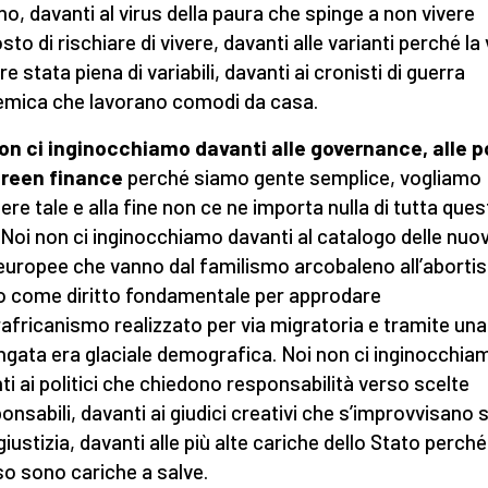
no, davanti al virus della paura che spinge a non vivere
sto di rischiare di vivere, davanti alle varianti perché la 
 stata piena di variabili, davanti ai cronisti di guerra
mica che lavorano comodi da casa.
on ci inginocchiamo davanti alle governance, alle po
green finance
perché siamo gente semplice, vogliamo
ere tale e alla fine non ce ne importa nulla di tutta ques
 Noi non ci inginocchiamo davanti al catalogo delle nuo
 europee che vanno dal familismo arcobaleno all’abort
o come diritto fondamentale per approdare
urafricanismo realizzato per via migratoria e tramite una
ngata era glaciale demografica. Noi non ci inginocchia
ti ai politici che chiedono responsabilità verso scelte
onsabili, davanti ai giudici creativi che s’improvvisano st
giustizia, davanti alle più alte cariche dello Stato perché
o sono cariche a salve.