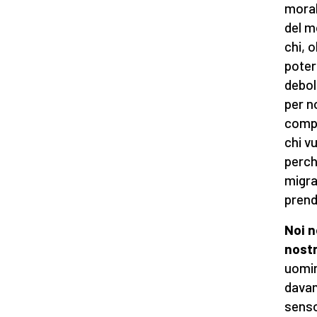
moral
del m
chi, 
poter
debol
per n
compr
chi v
perch
migra
prend
Noi n
nost
uomin
davan
senso