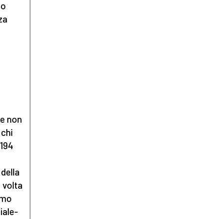
mo
za
 e non
 chi
 194
 della
 volta
amo
iale-