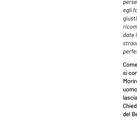
perseg
egli f
giusti
ricom
date i
strao
perfe
Come 
si co
Morir
uomo 
lasci
Chied
del B