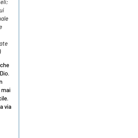
eli;
ui
uale
e
iate
)
 che
Dio.
n
o mai
ile.
a via