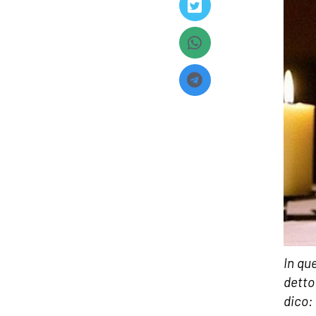
In qu
detto:
dico: