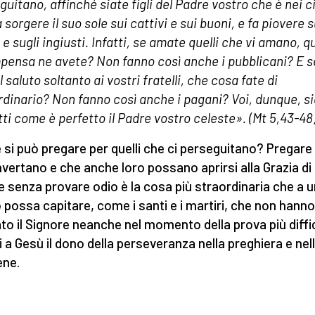
uitano, affinché siate figli del Padre vostro che è nei ci
a sorgere il suo sole sui cattivi e sui buoni, e fa piovere s
 e sugli ingiusti. Infatti, se amate quelli che vi amano, q
pensa ne avete? Non fanno così anche i pubblicani? E s
l saluto soltanto ai vostri fratelli, che cosa fate di
rdinario? Non fanno così anche i pagani? Voi, dunque, s
tti come è perfetto il Padre vostro celeste». (Mt 5,43-48
si può pregare per quelli che ci perseguitano? Pregare
nvertano e che anche loro possano aprirsi alla Grazia di 
e senza provare odio è la cosa più straordinaria che a u
possa capitare, come i santi e i martiri, che non hann
ato il Signore neanche nel momento della prova più diffic
i a Gesù il dono della perseveranza nella preghiera e nell
ene.