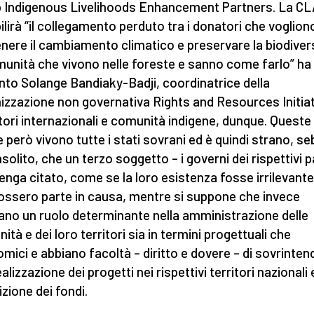
 Indigenous Livelihoods Enhancement Partners. La CL
bilirà “il collegamento perduto tra i donatori che voglion
nere il cambiamento climatico e preservare la biodivers
munità che vivono nelle foreste e sanno come farlo” ha
nto Solange Bandiaky-Badji, coordinatrice della
izzazione non governativa Rights and Resources Initiat
ori internazionali e comunità indigene, dunque. Queste
e però vivono tutte i stati sovrani ed è quindi strano, s
nsolito, che un terzo soggetto – i governi dei rispettivi p
enga citato, come se la loro esistenza fosse irrilevante
ossero parte in causa, mentre si suppone che invece
ano un ruolo determinante nella amministrazione delle
ità e dei loro territori sia in termini progettuali che
mici e abbiano facoltà – diritto e dovere – di sovrinten
ealizzazione dei progetti nei rispettivi territori nazionali 
izione dei fondi.