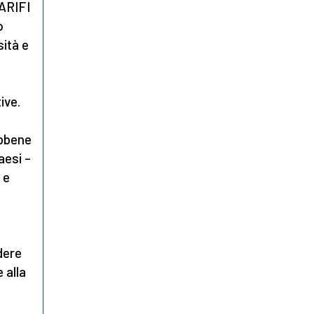
ARIFI
o
ità e
ive.
ebbene
aesi –
 e
dere
e alla