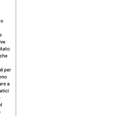
ro
e
ive
itato
 che
li per
sono
are a
atici
o
l
n