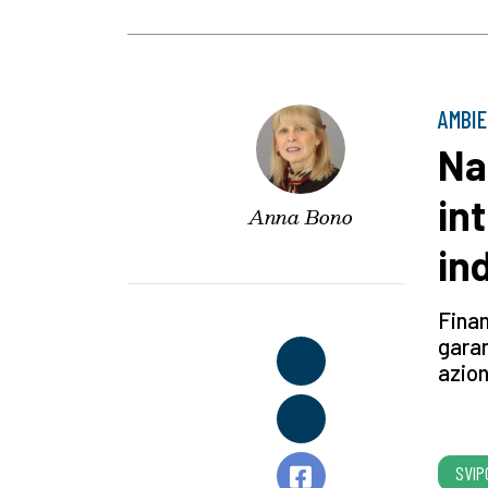
AMBI
Na
in
Anna Bono
in
Finan
garan
azion
SVIP