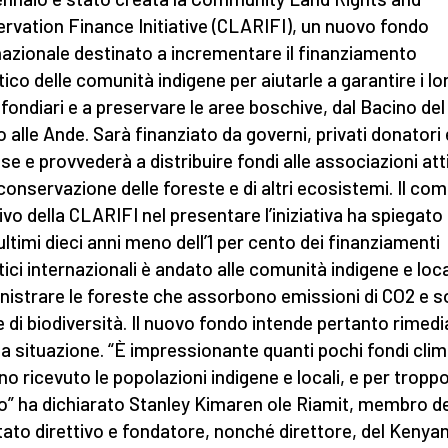
rvation Finance Initiative (CLARIFI), un nuovo fondo
nazionale destinato a incrementare il finanziamento
tico delle comunità indigene per aiutarle a garantire i lo
ti fondiari e a preservare le aree boschive, dal Bacino del
 alle Ande. Sarà finanziato da governi, privati donatori 
se e provvederà a distribuire fondi alle associazioni att
 conservazione delle foreste e di altri ecosistemi. Il com
tivo della CLARIFI nel presentare l’iniziativa ha spiegato
 ultimi dieci anni meno dell’1 per cento dei finanziamenti
tici internazionali è andato alle comunità indigene e loca
istrare le foreste che assorbono emissioni di CO2 e 
e di biodiversità. Il nuovo fondo intende pertanto rimedi
a situazione. “È impressionante quanti pochi fondi clim
no ricevuto le popolazioni indigene e locali, e per tropp
” ha dichiarato Stanley Kimaren ole Riamit, membro de
ato direttivo e fondatore, nonché direttore, del Kenya