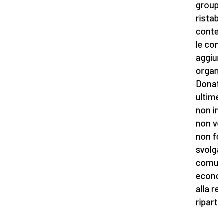
group
rista
conte
le co
aggiu
organ
Donat
ultim
non i
non v
non f
svolg
comun
econo
alla r
ripart