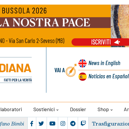
News
in English
VAI A
Noticias
en Español
llaboratori
Sostienici
Dossier
Shop
Ar
Trasfigurazio
efano Bimbi