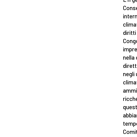
Conse
inter
clima
dirit
Congo
impre
nella
diret
negli
clima
ammin
ricch
quest
abbia
tempo
Comit