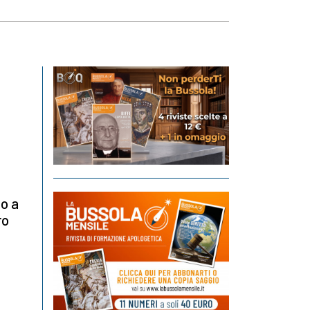
to a
ro